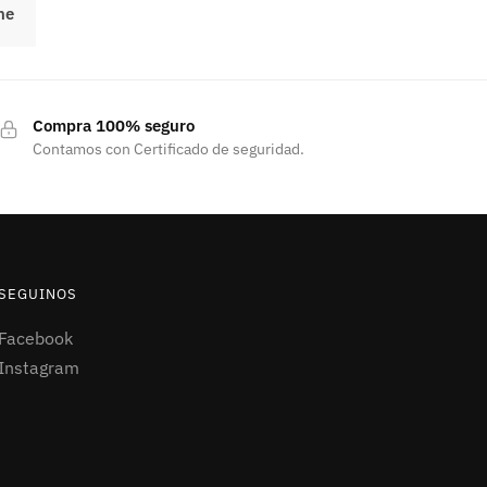
ne
Compra 100% seguro
Contamos con Certificado de seguridad.
SEGUINOS
Facebook
Instagram