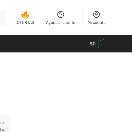
OFERTAS
Ayuda al cliente
Mi cuenta
$
0
0
LO
ts