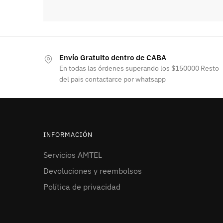
Envío Gratuito dentro de CABA
En todas las órdenes superando los $150000 Resto
del pais contactarce por whatsapp
INFORMACIÓN
Servicios AMTEL
Devoluciones y reembolsos
Política de privacidad