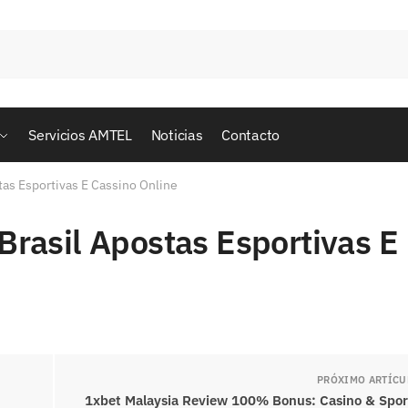
Servicios AMTEL
Noticias
Contacto
stas Esportivas E Cassino Online
 Brasil Apostas Esportivas E
PRÓXIMO ARTÍCU
1xbet Malaysia Review 100% Bonus: Casino & Spor