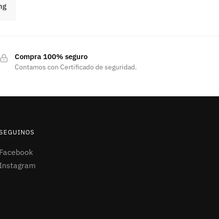
ng
Compra 100% seguro
Contamos con Certificado de seguridad.
SEGUINOS
Facebook
Instagram