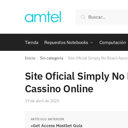
Saltar
Saltar
a
al
Buscar
Buscar
la
contenido
por:
navegación
Tienda
Repuestos Notebooks
Computación
Inicio
Sin categoría
Site Oficial Simply No Brasil Apo
/
/
Site Oficial Simply No
Cassino Online
19 de abril de 2025
ARTÍCULO ANTERIOR
«Get Access Mostbet Guia