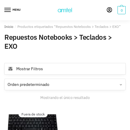
Saltar
Saltar
a
al
MENU
0
la
contenido
navegación
Inicio
/
Productos etiquetados “Repuestos Notebooks > Teclados > EXO”
Repuestos Notebooks > Teclados >
EXO
Mostrar Filtros
Mostrando el único resultado
Fuera de stock