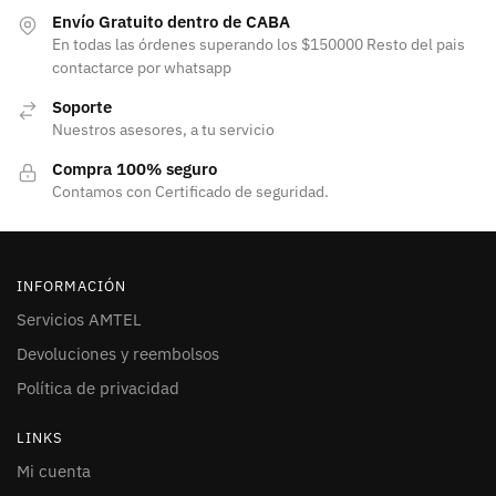
Envío Gratuito dentro de CABA
En todas las órdenes superando los $150000 Resto del pais
contactarce por whatsapp
Soporte
Nuestros asesores, a tu servicio
Compra 100% seguro
Contamos con Certificado de seguridad.
INFORMACIÓN
Servicios AMTEL
Devoluciones y reembolsos
Política de privacidad
LINKS
Mi cuenta