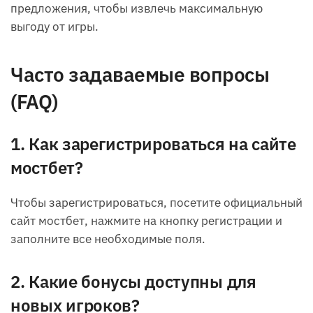
предложения, чтобы извлечь максимальную
выгоду от игры.
Часто задаваемые вопросы
(FAQ)
1. Как зарегистрироваться на сайте
мостбет?
Чтобы зарегистрироваться, посетите официальный
сайт мостбет, нажмите на кнопку регистрации и
заполните все необходимые поля.
2. Какие бонусы доступны для
новых игроков?