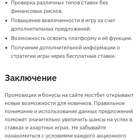
Проверка различных типов ставок без
финансовых рисков.
Повышение вовлеченности в игру за счет
дополнительных предложений.
Возможность освоить платформу и её функции.
Получение дополнительной информации о
стратегии игры через бесплатные ставки.
Заключение
Промоакции и бонусы на сайте мостбет открывают
новые возможности для новичков. Правильное
понимание и использование данных предложений
поможет значительно увеличить шансы на успех в
ставках и азартных играх. Не забывайте
ознакомиться с условиями каждого акционного