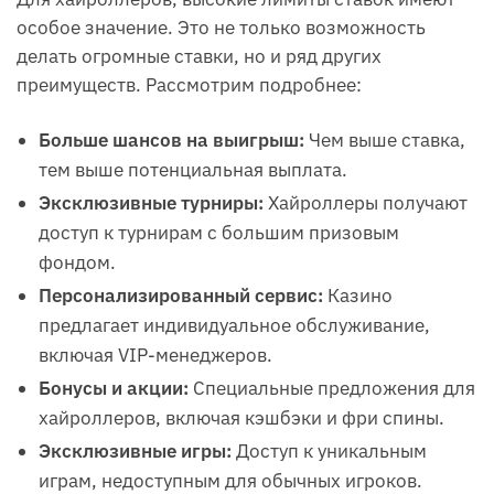
особое значение. Это не только возможность
делать огромные ставки, но и ряд других
преимуществ. Рассмотрим подробнее:
Больше шансов на выигрыш:
Чем выше ставка,
тем выше потенциальная выплата.
Эксклюзивные турниры:
Хайроллеры получают
доступ к турнирам с большим призовым
фондом.
Персонализированный сервис:
Казино
предлагает индивидуальное обслуживание,
включая VIP-менеджеров.
Бонусы и акции:
Специальные предложения для
хайроллеров, включая кэшбэки и фри спины.
Эксклюзивные игры:
Доступ к уникальным
играм, недоступным для обычных игроков.