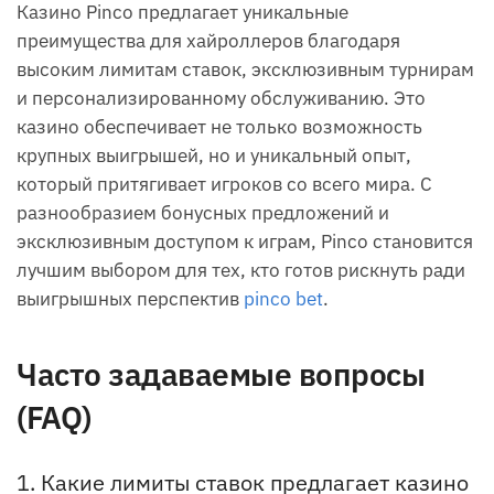
Казино Pinco предлагает уникальные
преимущества для хайроллеров благодаря
высоким лимитам ставок, эксклюзивным турнирам
и персонализированному обслуживанию. Это
казино обеспечивает не только возможность
крупных выигрышей, но и уникальный опыт,
который притягивает игроков со всего мира. С
разнообразием бонусных предложений и
эксклюзивным доступом к играм, Pinco становится
лучшим выбором для тех, кто готов рискнуть ради
выигрышных перспектив
pinco bet
.
Часто задаваемые вопросы
(FAQ)
1. Какие лимиты ставок предлагает казино