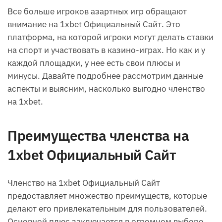
Все больше игроков азартных игр обращают
внимание на 1xbet Официальный Сайт. Это
платформа, на которой игроки могут делать ставки
на спорт и участвовать в казино-играх. Но как и у
каждой площадки, у нее есть свои плюсы и
минусы. Давайте подробнее рассмотрим данные
аспекты и выясним, насколько выгодно членство
на 1xbet.
Преимущества членства на
1xbet Официальный Сайт
Членство на 1xbet Официальный Сайт
предоставляет множество преимуществ, которые
делают его привлекательным для пользователей.
Основной плюс заключается в огромном выборе