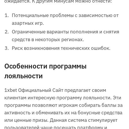
ожидается. К другим минусам можно отнести:
Потенциальные проблемы с зависимостью от
азартных игр.
Ограниченные варианты пополнения и снятия
средств в некоторых регионах.
Риск возникновения технических ошибок.
Особенности программы
лояльности
1xbet Официальный Сайт предлагает своим
клиентам интересную программу лояльности. Эти
программы позволяют игрокам собирать баллы за
активность и обменивать их на бонусные средства
или ценные призы. Данная система стимулирует
пользователей чаще посещать платформу и