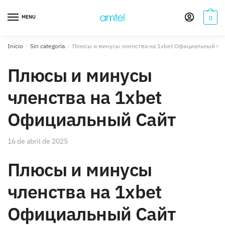
Saltar
Saltar
a
al
MENU
0
la
contenido
navegación
Inicio
/
Sin categoría
/
Плюсы и минусы членства на 1xbet Официальный Са
Плюсы и минусы
членства на 1xbet
Официальный Сайт
16 de abril de 2025
Плюсы и минусы
членства на 1xbet
Официальный Сайт