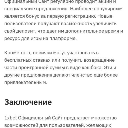
Официальный Сайт регулярно проводит акции и
специальные предложения. Наиболее популярным
является бонус за первую регистрацию. Новые
пользователи получают возможность увеличить
свой депозит, что дает им дополнительное время и
ресурс для игры на платформе.
Кроме того, новички могут участвовать в
бесплатных ставках или получить возвращение
части проигранной суммы в виде кэшбэка. Эти и
другие предложения делают членство еще более
привлекательным.
Заключение
1xbet Официальный Сайт предлагает множество
возможностей для пользователей, желающих