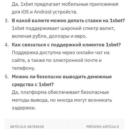
Да, 1xbet предлагает мобильные приложения
для iOS и Android устройств.
В какой валюте можно делать ставки на 1xbet?
1xbet поддерживает широкий спектр валют,
включая рубли, доллары и евро.
Как связаться с поддержкой клиентов 1xbet?
Поддержка доступна через онлайн-чат на
сайте, а также по электронной почте и
телефону.
Можно ли безопасно выводить денежные
средства с 1xbet?
Да, платформа обеспечивает безопасные
методы вывода, но иногда могут возникать
задержки.
ARTÍCULO ANTERIOR
PRÓXIMO ARTÍCULO