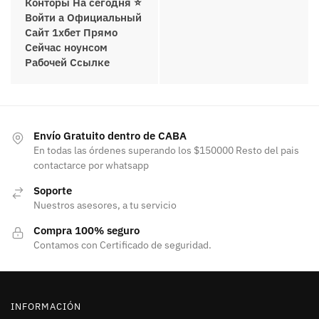
Конторы На сегодня ⭐️
Войти а Официальный
Сайт 1хбет Прямо
Сейчас ноунсом
Рабочей Ссылке
Envío Gratuito dentro de CABA
En todas las órdenes superando los $150000 Resto del pais
contactarce por whatsapp
Soporte
Nuestros asesores, a tu servicio
Compra 100% seguro
Contamos con Certificado de seguridad.
INFORMACIÓN