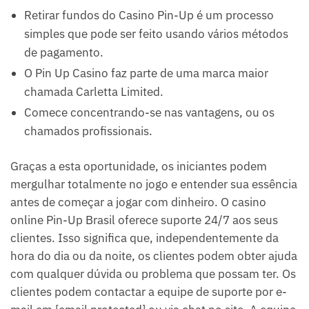
Retirar fundos do Casino Pin-Up é um processo
simples que pode ser feito usando vários métodos
de pagamento.
O Pin Up Casino faz parte de uma marca maior
chamada Carletta Limited.
Comece concentrando-se nas vantagens, ou os
chamados profissionais.
Graças a esta oportunidade, os iniciantes podem
mergulhar totalmente no jogo e entender sua essência
antes de começar a jogar com dinheiro. O casino
online Pin-Up Brasil oferece suporte 24/7 aos seus
clientes. Isso significa que, independentemente da
hora do dia ou da noite, os clientes podem obter ajuda
com qualquer dúvida ou problema que possam ter. Os
clientes podem contactar a equipe de suporte por e-