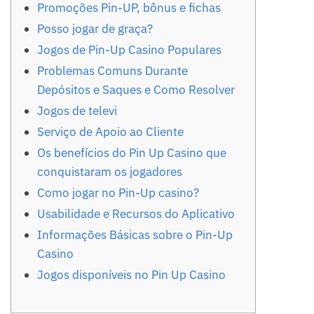
Promoções Pin-UP, bônus e fichas
Posso jogar de graça?
Jogos de Pin-Up Casino Populares
Problemas Comuns Durante
Depósitos e Saques e Como Resolver
Jogos de televi
Serviço de Apoio ao Cliente
Os benefícios do Pin Up Casino que
conquistaram os jogadores
Como jogar no Pin-Up casino?
Usabilidade e Recursos do Aplicativo
Informações Básicas sobre o Pin-Up
Casino
Jogos disponíveis no Pin Up Casino