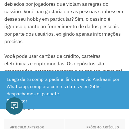
deixados por jogadores que violam as regras do
cassino. Você não gostaria que as pessoas soubessem
desse seu hobby em particular? Sim, o cassino é
rigoroso quanto ao fornecimento de dados pessoais
por parte dos usuários, exigindo apenas informações
precisas.
Você pode usar cartões de crédito, carteiras
eletrônicas e criptomoedas. Os depósitos são
processados ​​instantaneamente e os saques levam até
24 horas. Você pode jogar caça-níqueis, jogos de
Luego de tu compra pedir el link de envio Andreani por
mesa, videopôquer e jogos com dealers ao vivo.
Whatsapp, completa con tus datos y en 24hs
Residentes de muitos países podem jogar no Pin-Up,
despachamos el paquete.
incluindo Brasil, Índia, Canadá, Austrália e muitos
Descartar
outros países.
ARTÍCULO ANTERIOR
PRÓXIMO ARTÍCULO