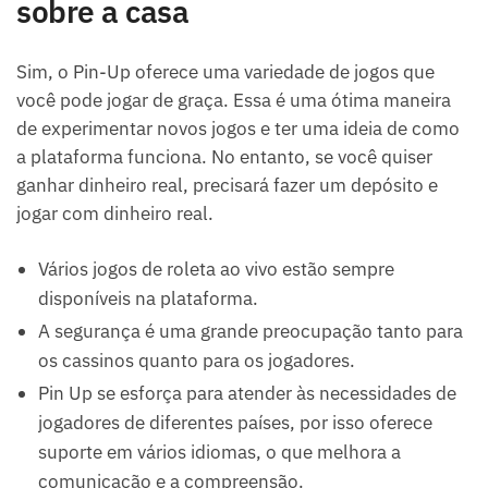
sobre a casa
Sim, o Pin-Up oferece uma variedade de jogos que
você pode jogar de graça. Essa é uma ótima maneira
de experimentar novos jogos e ter uma ideia de como
a plataforma funciona. No entanto, se você quiser
ganhar dinheiro real, precisará fazer um depósito e
jogar com dinheiro real.
Vários jogos de roleta ao vivo estão sempre
disponíveis na plataforma.
A segurança é uma grande preocupação tanto para
os cassinos quanto para os jogadores.
Pin Up se esforça para atender às necessidades de
jogadores de diferentes países, por isso oferece
suporte em vários idiomas, o que melhora a
comunicação e a compreensão.