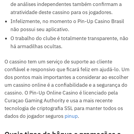
de análises independentes também confirmam a
atratividade deste cassino para os jogadores.
Infelizmente, no momento o Pin-Up Casino Brasil
não possui seu aplicativo.
O trabalho do clube é totalmente transparente, não
há armadilhas ocultas.
O cassino tem um serviço de suporte ao cliente
confiável e responsivo que ficará feliz em ajudá-lo. Um
dos pontos mais importantes a considerar ao escolher
um cassino online é a confiabilidade e a segurança do
cassino. O Pin-Up Online Casino é licenciado pela
Curaçao Gaming Authority e usa a mais recente
tecnologia de criptografia SSL para manter todos os
dados do jogador seguros
pinup
.