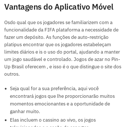
Vantagens do Aplicativo Móvel
Osdo qual que os jogadores se familiarizem com a
funcionalidade da FIFA plataforma a necessidade de
fazer um depósito. As funções de auto-restrição
platipus encontrar que os jogadores estabeleçam
limites diários e is o uso do portal, ajudando a manter
um jogo saudável e controlado. Jogos de azar no Pin-
Up Brasil oferecem , e isso é o que distingue o site dos
outros.
Seja qual for a sua preferência, aqui você
encontrará jogos que lhe proporcionarão muitos
momentos emocionantes e a oportunidade de
ganhar muito.
Elas incluem o cassino ao vivo, os jogos