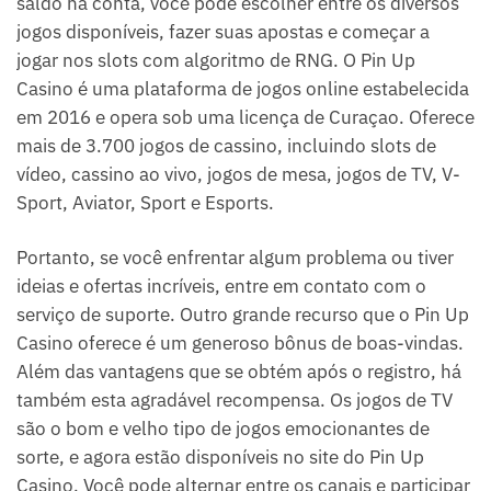
saldo na conta, você pode escolher entre os diversos
jogos disponíveis, fazer suas apostas e começar a
jogar nos slots com algoritmo de RNG. O Pin Up
Casino é uma plataforma de jogos online estabelecida
em 2016 e opera sob uma licença de Curaçao. Oferece
mais de 3.700 jogos de cassino, incluindo slots de
vídeo, cassino ao vivo, jogos de mesa, jogos de TV, V-
Sport, Aviator, Sport e Esports.
Portanto, se você enfrentar algum problema ou tiver
ideias e ofertas incríveis, entre em contato com o
serviço de suporte. Outro grande recurso que o Pin Up
Casino oferece é um generoso bônus de boas-vindas.
Além das vantagens que se obtém após o registro, há
também esta agradável recompensa. Os jogos de TV
são o bom e velho tipo de jogos emocionantes de
sorte, e agora estão disponíveis no site do Pin Up
Casino. Você pode alternar entre os canais e participar