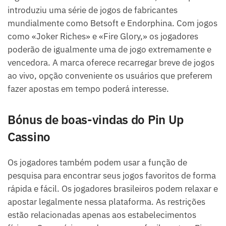
introduziu uma série de jogos de fabricantes
mundialmente como Betsoft e Endorphina. Com jogos
como «Joker Riches» e «Fire Glory,» os jogadores
poderão de igualmente uma de jogo extremamente e
vencedora. A marca oferece recarregar breve de jogos
ao vivo, opção conveniente os usuários que preferem
fazer apostas em tempo poderá interesse.
Bónus de boas-vindas do Pin Up
Cassino
Os jogadores também podem usar a função de
pesquisa para encontrar seus jogos favoritos de forma
rápida e fácil. Os jogadores brasileiros podem relaxar e
apostar legalmente nessa plataforma. As restrições
estão relacionadas apenas aos estabelecimentos