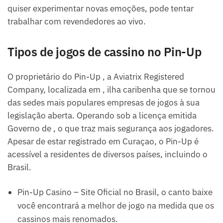
quiser experimentar novas emoções, pode tentar
trabalhar com revendedores ao vivo.
Tipos de jogos de cassino no Pin-Up
O proprietário do Pin-Up , a Aviatrix Registered
Company, localizada em , ilha caribenha que se tornou
das sedes mais populares empresas de jogos à sua
legislação aberta. Operando sob a licença emitida
Governo de , o que traz mais segurança aos jogadores.
Apesar de estar registrado em Curaçao, o Pin-Up é
acessível a residentes de diversos países, incluindo o
Brasil.
Pin-Up Casino – Site Oficial no Brasil, o canto baixe
você encontrará a melhor de jogo na medida que os
cassinos mais renomados.