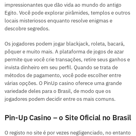
impressionantes que dão vida ao mundo do antigo
Egito. Você pode explorar pirâmides, templos e outros
locais misteriosos enquanto resolve enigmas e
descobre segredos.
Os jogadores podem jogar blackjack, roleta, bacará,
pôquer e muito mais. A plataforma de jogos de azar
permite que você crie transações, retire seus ganhos e
invista dinheiro em seu perfil. Quando se trata de
métodos de pagamento, você pode escolher entre
várias opções. O PinUp casino oferece uma grande
variedade deles para o Brasil, de modo que os
jogadores podem decidir entre os mais comuns.
Pin-Up Casino – o Site Oficial no Brasil
O registo no site é por vezes negligenciado, no entanto