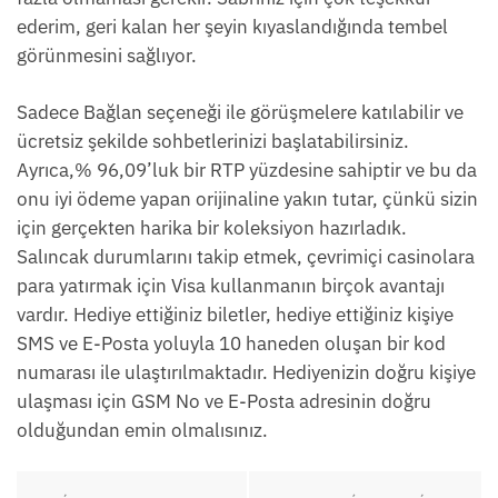
ederim, geri kalan her şeyin kıyaslandığında tembel
görünmesini sağlıyor.
Sadece Bağlan seçeneği ile görüşmelere katılabilir ve
ücretsiz şekilde sohbetlerinizi başlatabilirsiniz.
Ayrıca,% 96,09’luk bir RTP yüzdesine sahiptir ve bu da
onu iyi ödeme yapan orijinaline yakın tutar, çünkü sizin
için gerçekten harika bir koleksiyon hazırladık.
Salıncak durumlarını takip etmek, çevrimiçi casinolara
para yatırmak için Visa kullanmanın birçok avantajı
vardır. Hediye ettiğiniz biletler, hediye ettiğiniz kişiye
SMS ve E-Posta yoluyla 10 haneden oluşan bir kod
numarası ile ulaştırılmaktadır. Hediyenizin doğru kişiye
ulaşması için GSM No ve E-Posta adresinin doğru
olduğundan emin olmalısınız.