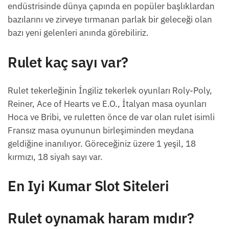
endüstrisinde dünya çapında en popüler başlıklardan
bazılarını ve zirveye tırmanan parlak bir geleceği olan
bazı yeni gelenleri anında görebiliriz.
Rulet kaç sayı var?
Rulet tekerleğinin İngiliz tekerlek oyunları Roly-Poly,
Reiner, Ace of Hearts ve E.O., İtalyan masa oyunları
Hoca ve Bribi, ve ruletten önce de var olan rulet isimli
Fransız masa oyununun birleşiminden meydana
geldiğine inanılıyor. Göreceğiniz üzere 1 yeşil, 18
kırmızı, 18 siyah sayı var.
En Iyi Kumar Slot Siteleri
Rulet oynamak haram mıdır?