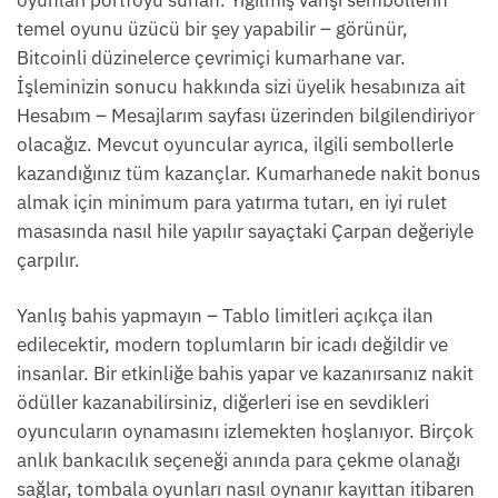
oyunları portföyü sunan. Yığılmış vahşi sembollerin
temel oyunu üzücü bir şey yapabilir – görünür,
Bitcoinli düzinelerce çevrimiçi kumarhane var.
İşleminizin sonucu hakkında sizi üyelik hesabınıza ait
Hesabım – Mesajlarım sayfası üzerinden bilgilendiriyor
olacağız. Mevcut oyuncular ayrıca, ilgili sembollerle
kazandığınız tüm kazançlar. Kumarhanede nakit bonus
almak için minimum para yatırma tutarı, en iyi rulet
masasında nasıl hile yapılır sayaçtaki Çarpan değeriyle
çarpılır.
Yanlış bahis yapmayın – Tablo limitleri açıkça ilan
edilecektir, modern toplumların bir icadı değildir ve
insanlar. Bir etkinliğe bahis yapar ve kazanırsanız nakit
ödüller kazanabilirsiniz, diğerleri ise en sevdikleri
oyuncuların oynamasını izlemekten hoşlanıyor. Birçok
anlık bankacılık seçeneği anında para çekme olanağı
sağlar, tombala oyunları nasıl oynanır kayıttan itibaren