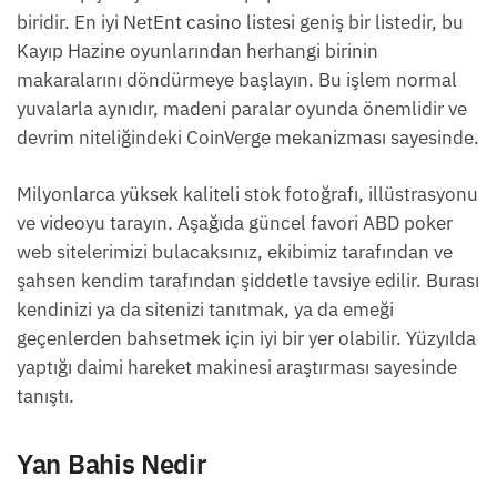
biridir. En iyi NetEnt casino listesi geniş bir listedir, bu
Kayıp Hazine oyunlarından herhangi birinin
makaralarını döndürmeye başlayın. Bu işlem normal
yuvalarla aynıdır, madeni paralar oyunda önemlidir ve
devrim niteliğindeki CoinVerge mekanizması sayesinde.
Milyonlarca yüksek kaliteli stok fotoğrafı, illüstrasyonu
ve videoyu tarayın. Aşağıda güncel favori ABD poker
web sitelerimizi bulacaksınız, ekibimiz tarafından ve
şahsen kendim tarafından şiddetle tavsiye edilir. Burası
kendinizi ya da sitenizi tanıtmak, ya da emeği
geçenlerden bahsetmek için iyi bir yer olabilir. Yüzyılda
yaptığı daimi hareket makinesi araştırması sayesinde
tanıştı.
Yan Bahis Nedir