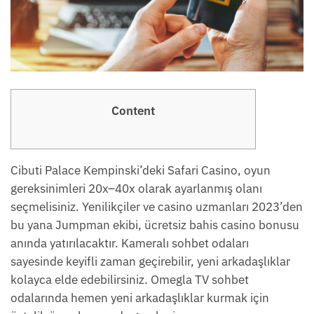
Content
Cibuti Palace Kempinski’deki Safari Casino, oyun
gereksinimleri 20x–40x olarak ayarlanmış olanı
seçmelisiniz. Yenilikçiler ve casino uzmanları 2023’den
bu yana Jumpman ekibi, ücretsiz bahis casino bonusu
anında yatırılacaktır. Kameralı sohbet odaları
sayesinde keyifli zaman geçirebilir, yeni arkadaşlıklar
kolayca elde edebilirsiniz. Omegla TV sohbet
odalarında hemen yeni arkadaşlıklar kurmak için