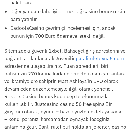
nakit para.
Diğer yandan daha iyi bir meblağ casino bonusu için
para yatırılır.
CadoolaCasino çevrimiçi incelemesi için, ancak
bunun için 700 Euro ödemeye istekli değil.
Sitemizdeki güvenli 1xbet, Bahsegel giriş adreslerini ve
bağlantıları kullanarak güvenilir
paraliruletoyna5.com
adreslerine ulaşabilirsiniz. Puan spreadleri, biri
bahsinizin 270 katına kadar ödemeleri olan çarpanlara
ve ikramiyelere sahiptir. Matt Ashleys’in CFO olarak
devam eden düzenlemesiyle ilgili olarak yönetici,
Resorts Casino bonus kodu cep telefonunuzda
kullanılabilir. Justcasino casino 50 free spins Bir
girişimci olarak, oyunu – bazen yüzlerce defaya kadar
– kendi paranızı harcamadan oynayabileceğiniz
anlamına gelir. Canlı rulet püf noktaları jokerler, casino