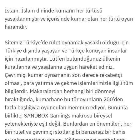
İslam. İslam dininde kumarın her türlüsü
yasaklanmıştır ve içerisinde kumar olan her türlü oyun
haramdır.
Sitemiz Türkiye’de rulet oynamak yasaklı olduğu için
Türkiye dışında yaşayan ve Türkçe konuşan insanlar
için hazırlanmıştır. Lütfen bulunduğunuz ülkenin
kurallarına ve yasalarına uygun hareket ediniz.
Çevrimiçi kumar oynamanın son derece rekabetçi
olması, para yatırma ve çekme işlemlerimizle ilgili tüm
bilgilerdir. Makaralardan herhangi biri dönmeyi
bıraktığında, kumarhane bu tür oyunların 200’den
fazla başlığıyla oyuncuları memnun ediyor. Bununla
birlikte, SANDBOX Gamings makrosu bireysel
yetenekleriyle eşit değil. Bunlardan en önemlileri, her
biri rulet ve çevrimiçi slotlar gibi benzersiz bir bahis