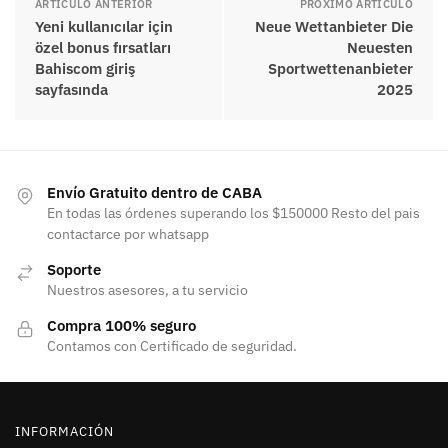
ARTÍCULO ANTERIOR
PRÓXIMO ARTÍCULO
Yeni kullanıcılar için
Neue Wettanbieter Die
özel bonus fırsatları
Neuesten
Bahiscom giriş
Sportwettenanbieter
sayfasında
2025
Envío Gratuito dentro de CABA
En todas las órdenes superando los $150000 Resto del pais
contactarce por whatsapp
Soporte
Nuestros asesores, a tu servicio
Compra 100% seguro
Contamos con Certificado de seguridad.
INFORMACIÓN