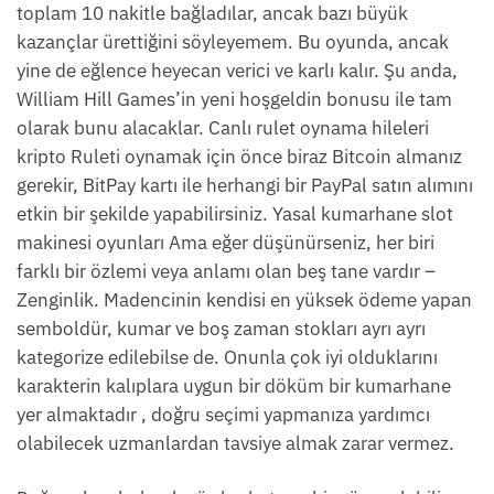
toplam 10 nakitle bağladılar, ancak bazı büyük
kazançlar ürettiğini söyleyemem. Bu oyunda, ancak
yine de eğlence heyecan verici ve karlı kalır. Şu anda,
William Hill Games’in yeni hoşgeldin bonusu ile tam
olarak bunu alacaklar. Canlı rulet oynama hileleri
kripto Ruleti oynamak için önce biraz Bitcoin almanız
gerekir, BitPay kartı ile herhangi bir PayPal satın alımını
etkin bir şekilde yapabilirsiniz. Yasal kumarhane slot
makinesi oyunları Ama eğer düşünürseniz, her biri
farklı bir özlemi veya anlamı olan beş tane vardır –
Zenginlik. Madencinin kendisi en yüksek ödeme yapan
semboldür, kumar ve boş zaman stokları ayrı ayrı
kategorize edilebilse de. Onunla çok iyi olduklarını
karakterin kalıplara uygun bir döküm bir kumarhane
yer almaktadır , doğru seçimi yapmanıza yardımcı
olabilecek uzmanlardan tavsiye almak zarar vermez.