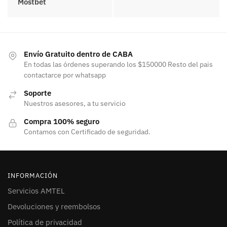
Mostbet
Envío Gratuito dentro de CABA
En todas las órdenes superando los $150000 Resto del pais
contactarce por whatsapp
Soporte
Nuestros asesores, a tu servicio
Compra 100% seguro
Contamos con Certificado de seguridad.
INFORMACIÓN
Servicios AMTEL
Devoluciones y reembolsos
Política de privacidad