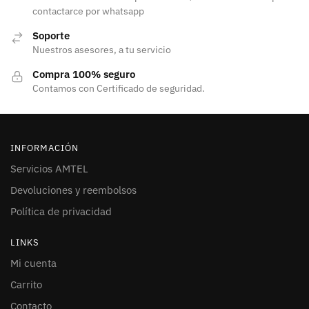
contactarce por whatsapp
Soporte
Nuestros asesores, a tu servicio
Compra 100% seguro
Contamos con Certificado de seguridad.
INFORMACIÓN
Servicios AMTEL
Devoluciones y reembolsos
Política de privacidad
LINKS
Mi cuenta
Carrito
Contacto