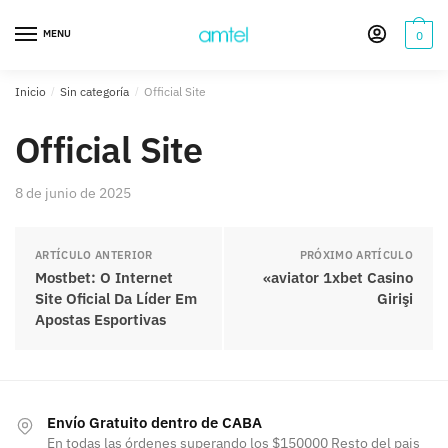
Saltar
Saltar
a
al
MENU
0
la
contenido
navegación
Inicio
/
Sin categoría
/
Official Site
Official Site
8 de junio de 2025
ARTÍCULO ANTERIOR
PRÓXIMO ARTÍCULO
Mostbet: O Internet
«aviator 1xbet Casino
Site Oficial Da Líder Em
Girişi
Apostas Esportivas
Envío Gratuito dentro de CABA
En todas las órdenes superando los $150000 Resto del pais