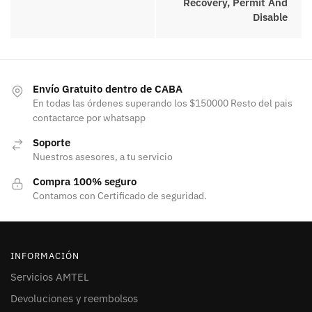
Recovery, Permit And
Disable
Envío Gratuito dentro de CABA
En todas las órdenes superando los $150000 Resto del pais
contactarce por whatsapp
Soporte
Nuestros asesores, a tu servicio
Compra 100% seguro
Contamos con Certificado de seguridad.
INFORMACIÓN
Servicios AMTEL
Devoluciones y reembolsos