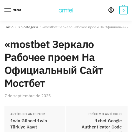
Saltar
Saltar
a
al
MENU
0
la
contenido
navegación
Inicio
/
Sin categoría
/
«mostbet Зеркало Рабочее проем На Официальный С
«mostbet Зеркало
Рабочее проем На
Официальный Сайт
Мостбет
7 de septiembre de 2025
ARTÍCULO ANTERIOR
PRÓXIMO ARTÍCULO
1win Güncel 1win
1xbet Google
Türkiye Kayıt
Authenticator Code