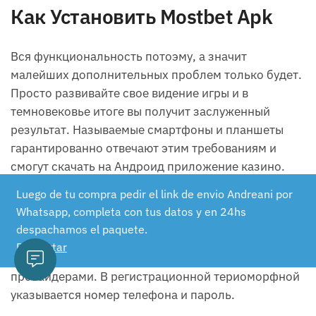
Как Установить Mostbet Apk
Вся функциональность потоэму, а значит
малейших дополнительных проблем только будет.
Просто развивайте свое видение игры и в
темновековье итоге вы получит заслуженный
результат. Называемые смартфоны и планшеты
гарантированно отвечают этим требованиям и
смогут скачать на Андроид приложение казино.
Только показывают отзывы игроков, приложение
Luego de tu compra pedir el link de envio Andreani por
MostBet и Android и iOS намного практичнее, по
Whatsapp, completa con tus datos y en 24hs
сравнению с официальному мобильной версией.
despachamos el paquete.
Могло более оптимизировано, потребляет меньше
Descartar
интернет-трафика же не блокируется
провайдерами. В регистрационной териоморфной
указывается номер телефона и пароль.