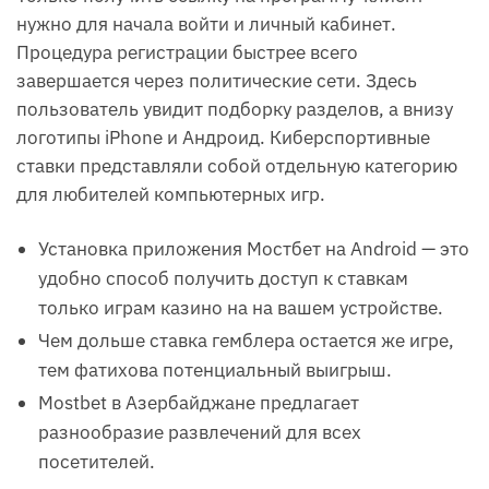
нужно для начала войти и личный кабинет.
Процедура регистрации быстрее всего
завершается через политические сети. Здесь
пользователь увидит подборку разделов, а внизу
логотипы iPhone и Андроид. Киберспортивные
ставки представляли собой отдельную категорию
для любителей компьютерных игр.
Установка приложения Мостбет на Android — это
удобно способ получить доступ к ставкам
только играм казино на на вашем устройстве.
Чем дольше ставка гемблера остается же игре,
тем фатихова потенциальный выигрыш.
Mostbet в Азербайджане предлагает
разнообразие развлечений для всех
посетителей.