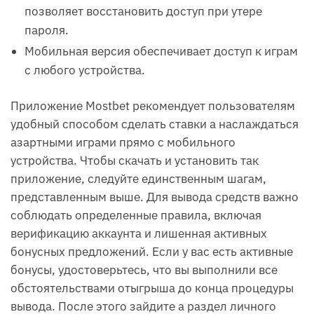
позволяет восстановить доступ при утере
пароля.
Мобильная версия обеспечивает доступ к играм
с любого устройства.
Приложение Mostbet рекомендует пользователям
удобный способом сделать ставки а наслаждаться
азартными играми прямо с мобильного
устройства. Чтобы скачать и установить так
приложение, следуйте единственным шагам,
представленным выше. Для вывода средств важно
соблюдать определенные правила, включая
верификацию аккаунта и лишенная активных
бонусных предложений. Если у вас есть активные
бонусы, удостоверьтесь, что вы выполнили все
обстоятельствами отыгрыша до конца процедуры
вывода. После этого зайдите а раздел личного