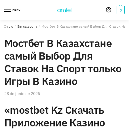
Saltar
Saltar
a
al
MENU
0
la
contenido
navegación
Inicio
/
Sin categoría
/
Мостбет В Казахстане самый Выбор Для Ставок На С
Мостбет В Казахстане
самый Выбор Для
Ставок На Спорт только
Игры В Казино
28 de junio de 2025
«mostbet Kz Скачать
Приложение Казино