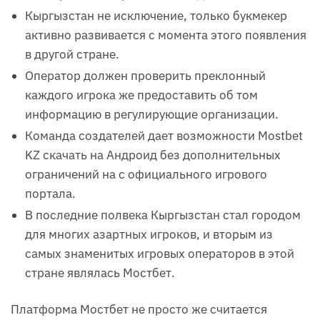
Кыргызстан не исключение, только букмекер
активно развивается с момента этого появления
в другой стране.
Оператор должен проверить преклонный
каждого игрока же предоставить об том
информацию в регулирующие организации.
Команда создателей дает возможности Mostbet
KZ скачать на Андроид без дополнительных
ограничений на с официального игрового
портала.
В последние полвека Кыргызстан стал городом
для многих азартных игроков, и вторым из
самых знаменитых игровых операторов в этой
стране являлась Мостбет.
Платформа Мостбет не просто же считается