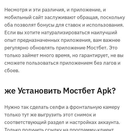
Несмотря и эти различия, и приложение, и
мобильный сайт заслуживают обращая, поскольку
оба позволят бонусы для ставок и использования.
Если вы хотите натурализироваться наилучший
опыт предназначенных приложения, вам важнее
регулярно обновлять приложение Мостбет. Это
только займет много время, но гарантирует, не вы
сможете пользоваться приложением без лагов и
сбоев.
же Установить Мостбет Apk?
Нужно так сделать селфи а фронтальную камеру
только тут же выгрузить этот снимок и
соответствующий раздел и настройках аккаунта.
Только получить ссылку на программу-клиент