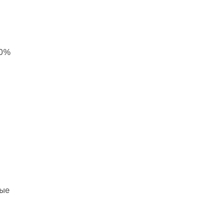
00%
вые