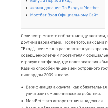
Бонус и Первый Вход
«командование По Входу и Mostbet
Мостбет Вход Официальному Сайт
Севилестр можете выбрать между слотами,
другими вариантами. После того, как сами 
“Вход”, неизменно расположенную в правом
совершеннолетним посетителям официально
игровую платформу, где пользователи» «бы
Казино способен лицензией островного гос
пиппардом 2009 январе.
Верификация аккаунта, как обязательная 
уничтожить мошеннические действия.
MostBet – это авторитетная и надежная