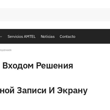
Servicios AMTEL
Noticias
Contacto
Решения
о Входом Решения
ной Записи И Экрану