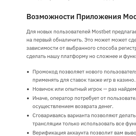
Возможности Приложения Мос
Для новых пользователей Mostbet предлага
на первый обналичить. Это может может сде
зависимости от выбранного способа регист
сделать нашу платформу но сложнее и функ
Промокод позволяет нового пользовател
применять для ставок также игр в казино.
Новичок или опытный игрок — раз найдем 
Иначе, оператор потребует от пользоват
осуществлением возврата денег.
Сговариваясь варианта позволяют делать
трансляции только использовать все фун
Верификация аккаунта позволит вам выво