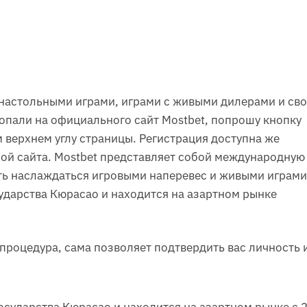
 настольными играми, играми с живыми дилерами и св
попали на официального сайт Mostbet, попрошу кнопку
 верхнем углу страницы. Регистрация доступна же
й сайта. Mostbet представляет собой международную
ть наслаждаться игровыми наперевес и живыми играми
ударства Кюрасао и находится на азартном рынке
процедура, сама позволяет подтвердить вас личность 