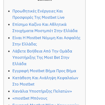
Προωθητικές Ενέργειες Και
Προσφορές Της Mostbet Live
Επίσημο Καζίνο Και Αθλητικά
Στοιχήματα Μοστμπέτ Στην Ελλάδα
Είναι Η Mostbet Νόμιμη Και Ασφαλής
Στην Ελλάδα;
Λάβετε Βοήθεια Από Την Ομάδα
Υποστήριξης Της Most Bet Στην
Ελλάδα
Εγγραφή Mostbet Βήμα Προς Βήμα
Κατάθεση Και Ανάληψη Κεφαλαίων
Στο Mostbet
Κανάλια Υποστήριξης Πελατών»
«mostbet Μπόνους