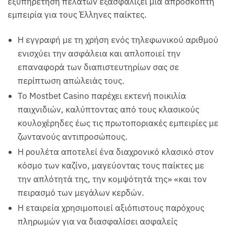
εξυπηρέτηση πελατών εξασφαλίζει μια απρόσκοπτη
εμπειρία για τους Έλληνες παίκτες.
Η εγγραφή με τη χρήση ενός τηλεφωνικού αριθμού
ενισχύει την ασφάλεια και απλοποιεί την
επαναφορά των διαπιστευτηρίων σας σε
περίπτωση απώλειάς τους.
Το Mostbet Casino παρέχει εκτενή ποικιλία
παιχνιδιών, καλύπτοντας από τους κλασικούς
κουλοχέρηδες έως τις πρωτοποριακές εμπειρίες με
ζωντανούς αντιπροσώπους.
Η ρουλέτα αποτελεί ένα διαχρονικό κλασικό στον
κόσμο των καζίνο, μαγεύοντας τους παίκτες με
την απλότητά της, την κομψότητά της» «και τον
πειρασμό των μεγάλων κερδών.
Η εταιρεία χρησιμοποιεί αξιόπιστους παρόχους
πληρωμών για να διασφαλίσει ασφαλείς