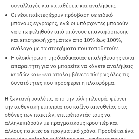
συναλλαγές για καταθέσεις και αναλήψεις.
Οι νέοι παίκτες έχουν πρόσβαση σε ειδικό
μπόνους εγγραφής, ενώ οι υπάρχοντες μπορούν
να επωφεληθούν από μπόνους επαναφόρτωσης
και επιστροφή χρημάτων από 10% έως 100%,
ανάλογα με τα στοιχήματα που τοποθετούν.
Η ολοκλήρωση της διαδικασίας επαλήθευσης είναι
απαραίτητη για να μπορείτε να κάνετε αναλήψεις
κερδών και» «να απολαμβάνετε πλήρως όλες τις
δυνατότητες που προσφέρει η πλατφόρμα.
Η ζωντανή ρουλέτα, από την άλλη πλευρά, φέρνει
την αυθεντική εμπειρία του καζίνο απευθείας στις
οθόνες των παικτών, επιτρέποντάς τους να
αλληλεπιδρούν με πραγματικούς κρουπιέρ και
άλλους παίκτες σε πραγματικό χρόνο. Προσθέτει ένα