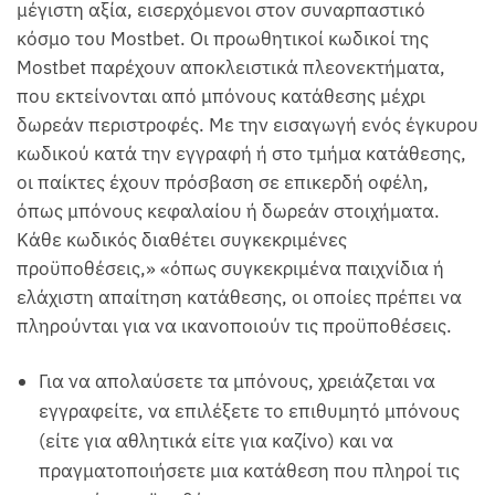
μέγιστη αξία, εισερχόμενοι στον συναρπαστικό
κόσμο του Mostbet. Οι προωθητικοί κωδικοί της
Mostbet παρέχουν αποκλειστικά πλεονεκτήματα,
που εκτείνονται από μπόνους κατάθεσης μέχρι
δωρεάν περιστροφές. Με την εισαγωγή ενός έγκυρου
κωδικού κατά την εγγραφή ή στο τμήμα κατάθεσης,
οι παίκτες έχουν πρόσβαση σε επικερδή οφέλη,
όπως μπόνους κεφαλαίου ή δωρεάν στοιχήματα.
Κάθε κωδικός διαθέτει συγκεκριμένες
προϋποθέσεις,» «όπως συγκεκριμένα παιχνίδια ή
ελάχιστη απαίτηση κατάθεσης, οι οποίες πρέπει να
πληρούνται για να ικανοποιούν τις προϋποθέσεις.
Για να απολαύσετε τα μπόνους, χρειάζεται να
εγγραφείτε, να επιλέξετε το επιθυμητό μπόνους
(είτε για αθλητικά είτε για καζίνο) και να
πραγματοποιήσετε μια κατάθεση που πληροί τις