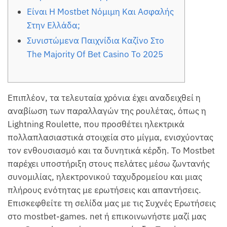
Είναι Η Mostbet Νόμιμη Και Ασφαλής
Στην Ελλάδα;
Συνιστώμενα Παιχνίδια Καζίνο Στο
The Majority Of Bet Casino Το 2025
Επιπλέον, τα τελευταία χρόνια έχει αναδειχθεί η
αναβίωση των παραλλαγών της ρουλέτας, όπως η
Lightning Roulette, που προσθέτει ηλεκτρικά
πολλαπλασιαστικά στοιχεία στο μίγμα, ενισχύοντας
τον ενθουσιασμό και τα δυνητικά κέρδη. Το Mostbet
παρέχει υποστήριξη στους πελάτες μέσω ζωντανής
συνομιλίας, ηλεκτρονικού ταχυδρομείου και μιας
πλήρους ενότητας με ερωτήσεις και απαντήσεις.
Επισκεφθείτε τη σελίδα μας με τις Συχνές Ερωτήσεις
στο mostbet-games. net ή επικοινωνήστε μαζί μας