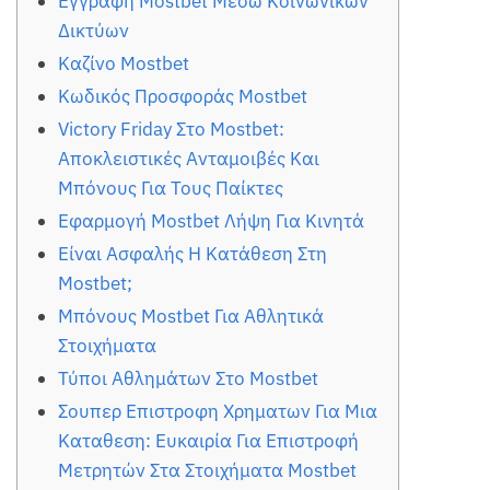
Εγγραφή Mostbet Μέσω Κοινωνικών
Δικτύων
Καζίνο Mostbet
Κωδικός Προσφοράς Mostbet
Victory Friday Στο Mostbet:
Αποκλειστικές Ανταμοιβές Και
Μπόνους Για Τους Παίκτες
Εφαρμογή Mostbet Λήψη Για Κινητά
Είναι Ασφαλής Η Κατάθεση Στη
Mostbet;
Μπόνους Mostbet Για Αθλητικά
Στοιχήματα
Τύποι Αθλημάτων Στο Mostbet
Σουπερ Επιστροφη Χρηματων Για Μια
Καταθεση: Ευκαιρία Για Επιστροφή
Μετρητών Στα Στοιχήματα Mostbet