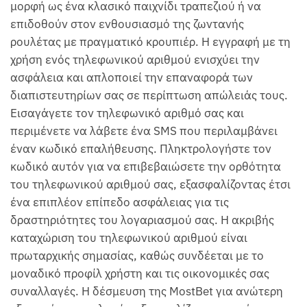
μορφή ως ένα κλασικό παιχνίδι τραπεζιού ή να
επιδοθούν στον ενθουσιασμό της ζωντανής
ρουλέτας με πραγματικό κρουπιέρ. Η εγγραφή με τη
χρήση ενός τηλεφωνικού αριθμού ενισχύει την
ασφάλεια και απλοποιεί την επαναφορά των
διαπιστευτηρίων σας σε περίπτωση απώλειάς τους.
Εισαγάγετε τον τηλεφωνικό αριθμό σας και
περιμένετε να λάβετε ένα SMS που περιλαμβάνει
έναν κωδικό επαλήθευσης. Πληκτρολογήστε τον
κωδικό αυτόν για να επιβεβαιώσετε την ορθότητα
του τηλεφωνικού αριθμού σας, εξασφαλίζοντας έτσι
ένα επιπλέον επίπεδο ασφάλειας για τις
δραστηριότητες του λογαριασμού σας. Η ακριβής
καταχώριση του τηλεφωνικού αριθμού είναι
πρωταρχικής σημασίας, καθώς συνδέεται με το
μοναδικό προφίλ χρήστη και τις οικονομικές σας
συναλλαγές. Η δέσμευση της MostBet για ανώτερη