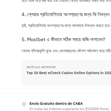
ছোট বাজি দিয়ে শুরু করা এবং নিয়মিত খেলার অভিজ্ঞতা অর্জন করা স
4. প্লেয়ার প্রতিযোগিতায় অংশগ্রহণের জন্য কি নিবন্ধন
হ্যাঁ, প্রতিযোগিতায় অংশগ্রহণের জন্য আপনাকে নিবন্ধন করতে হবে 
5. Mostbet এ কীভাবে সঠিক সময়ে বাজি লাগাবেন?
গেমের গতিপ্রকৃতি বুঝে এবং খেলোয়াড়দের কৌশল পর্যবেক্ষণ করে সঠ
ARTÍCULO ANTERIOR
Top 10 Best eCheck Casino Online Options in 20
Envío Gratuito dentro de CABA
En todas las órdenes superando los $150000 Resto