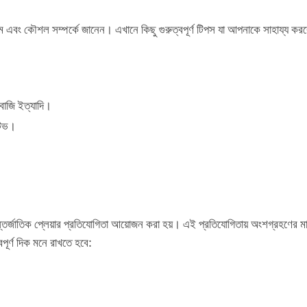
 এবং কৌশল সম্পর্কে জানেন। এখানে কিছু গুরুত্বপূর্ণ টিপস যা আপনাকে সাহায্য করব
 বাজি ইত্যাদি।
টিভ।
্তর্জাতিক প্লেয়ার প্রতিযোগিতা আয়োজন করা হয়। এই প্রতিযোগিতায় অংশগ্রহণের মা
পূর্ণ দিক মনে রাখতে হবে: