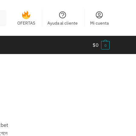
OFERTAS
Ayuda al cliente
Mi cuenta
$
0
0
stbet
 গেলে