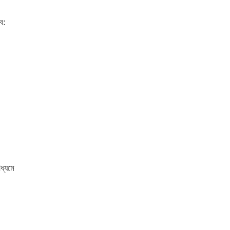
ে:
ধ্যমে