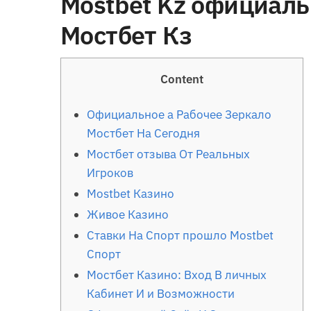
Mostbet Kz официаль
Мостбет Кз
Content
Официальное а Рабочее Зеркало
Мостбет На Сегодня
Мостбет отзыва От Реальных
Игроков
Mostbet Казино
Живое Казино
Ставки На Спорт прошло Mostbet
Спорт
Мостбет Казино: Вход В личных
Кабинет И и Возможности