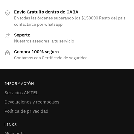
Envío Gratuito dentro de CABA
En todas las órdenes superando los $150000 Resto del pais
contactarce por whatsapp
Soporte
Nuestros asesores, a tu servicio
Compra 100% seguro
Contamos con Certificado de seguridad.
INFORMACIÓN
Servicios AMTEL
Devoluciones y reembolsos
Política de privacidad
LINKS
Mi cuenta