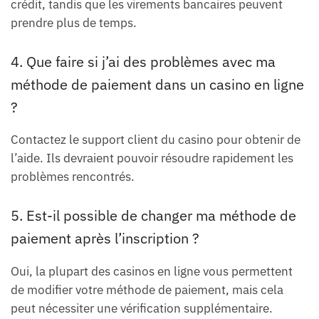
crédit, tandis que les virements bancaires peuvent
prendre plus de temps.
4. Que faire si j’ai des problèmes avec ma
méthode de paiement dans un casino en ligne
?
Contactez le support client du casino pour obtenir de
l’aide. Ils devraient pouvoir résoudre rapidement les
problèmes rencontrés.
5. Est-il possible de changer ma méthode de
paiement après l’inscription ?
Oui, la plupart des casinos en ligne vous permettent
de modifier votre méthode de paiement, mais cela
peut nécessiter une vérification supplémentaire.