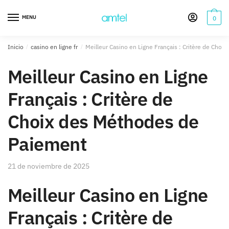
Saltar
Saltar
a
al
MENU
0
la
contenido
navegación
Inicio
/
casino en ligne fr
/
Meilleur Casino en Ligne Français : Critère de Cho
Meilleur Casino en Ligne
Français : Critère de
Choix des Méthodes de
Paiement
21 de noviembre de 2025
Meilleur Casino en Ligne
Français : Critère de