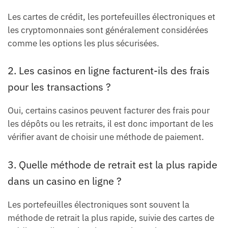
Les cartes de crédit, les portefeuilles électroniques et
les cryptomonnaies sont généralement considérées
comme les options les plus sécurisées.
2. Les casinos en ligne facturent-ils des frais
pour les transactions ?
Oui, certains casinos peuvent facturer des frais pour
les dépôts ou les retraits, il est donc important de les
vérifier avant de choisir une méthode de paiement.
3. Quelle méthode de retrait est la plus rapide
dans un casino en ligne ?
Les portefeuilles électroniques sont souvent la
méthode de retrait la plus rapide, suivie des cartes de