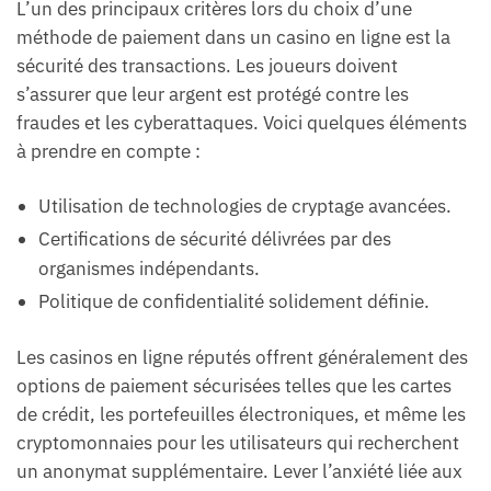
L’un des principaux critères lors du choix d’une
méthode de paiement dans un casino en ligne est la
sécurité des transactions. Les joueurs doivent
s’assurer que leur argent est protégé contre les
fraudes et les cyberattaques. Voici quelques éléments
à prendre en compte :
Utilisation de technologies de cryptage avancées.
Certifications de sécurité délivrées par des
organismes indépendants.
Politique de confidentialité solidement définie.
Les casinos en ligne réputés offrent généralement des
options de paiement sécurisées telles que les cartes
de crédit, les portefeuilles électroniques, et même les
cryptomonnaies pour les utilisateurs qui recherchent
un anonymat supplémentaire. Lever l’anxiété liée aux