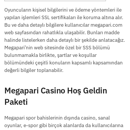
Oyuncuların kişisel bilgilerini ve ödeme yöntemleri ile
yapılan işlemleri SSL sertifikaları ile koruma altına alır.
Bu ve daha detaylı bilgilere kullanıcılar megapari.com
web sayfasından rahatlıkla ulaşabilir. Bunları madde
halinde listelerken daha detaylı bir şekilde anlatacağız.
Megapari’nin web sitesinde özel bir SSS bölümü
bulunmamakla birlikte, şartlar ve koşullar
bölümündeki çeşitli konuların kapsamlı kapsamından
değerli bilgiler toplanabilir.
Megapari Casino Hoş Geldin
Paketi
Megapari spor bahislerinin dışında casino, sanal
oyunlar, e-spor gibi birçok alanlarda da kullanıcılarına