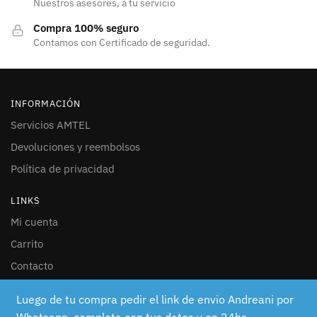
Nuestros asesores, a tu servicio
Compra 100% seguro
Contamos con Certificado de seguridad.
INFORMACIÓN
Servicios AMTEL
Devoluciones y reembolsos
Política de privacidad
LINKS
Mi cuenta
Carrito
Contacto
SEGUINOS
Luego de tu compra pedir el link de envio Andreani por