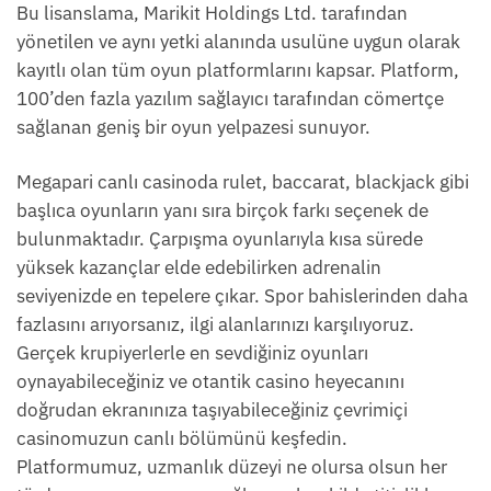
Bu lisanslama, Marikit Holdings Ltd. tarafından
yönetilen ve aynı yetki alanında usulüne uygun olarak
kayıtlı olan tüm oyun platformlarını kapsar. Platform,
100’den fazla yazılım sağlayıcı tarafından cömertçe
sağlanan geniş bir oyun yelpazesi sunuyor.
Megapari canlı casinoda rulet, baccarat, blackjack gibi
başlıca oyunların yanı sıra birçok farkı seçenek de
bulunmaktadır. Çarpışma oyunlarıyla kısa sürede
yüksek kazançlar elde edebilirken adrenalin
seviyenizde en tepelere çıkar. Spor bahislerinden daha
fazlasını arıyorsanız, ilgi alanlarınızı karşılıyoruz.
Gerçek krupiyerlerle en sevdiğiniz oyunları
oynayabileceğiniz ve otantik casino heyecanını
doğrudan ekranınıza taşıyabileceğiniz çevrimiçi
casinomuzun canlı bölümünü keşfedin.
Platformumuz, uzmanlık düzeyi ne olursa olsun her