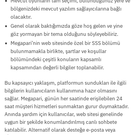
Mevcut oyunların tam seçimi, bulunduğunuz yere ve
bölgenizdeki mevcut yazılım sağlayıcılarına bağlı
olacaktır.
Genel olarak baktığımızda göze hoş gelen ve yine
göz yormayan bir tema olduğunu söyleyebiliriz.
Megapari’nin web sitesinde özel bir SSS bölümü
bulunmamakla birlikte, şartlar ve koşullar
bölümündeki çeşitli konuların kapsamlı
kapsamından değerli bilgiler toplanabilir.
Bu kapsayıcı yaklaşım, platformun sundukları ile ilgili
bilgilerin kullanıcıların kullanımına hazır olmasını
sağlar. Megapari, günün her saatinde erişilebilen 24
saat müşteri hizmetleri sunmaktan gurur duymaktadır.
Anında yardım için kullanıcılar, web sitesi genelinde
uygun bir şekilde konumlandırılmış canlı sohbete
katılabilir. Alternatif olarak desteğe e-posta veya