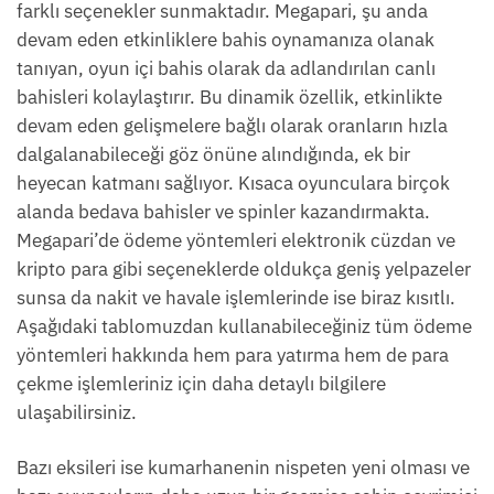
farklı seçenekler sunmaktadır. Megapari, şu anda
devam eden etkinliklere bahis oynamanıza olanak
tanıyan, oyun içi bahis olarak da adlandırılan canlı
bahisleri kolaylaştırır. Bu dinamik özellik, etkinlikte
devam eden gelişmelere bağlı olarak oranların hızla
dalgalanabileceği göz önüne alındığında, ek bir
heyecan katmanı sağlıyor. Kısaca oyunculara birçok
alanda bedava bahisler ve spinler kazandırmakta.
Megapari’de ödeme yöntemleri elektronik cüzdan ve
kripto para gibi seçeneklerde oldukça geniş yelpazeler
sunsa da nakit ve havale işlemlerinde ise biraz kısıtlı.
Aşağıdaki tablomuzdan kullanabileceğiniz tüm ödeme
yöntemleri hakkında hem para yatırma hem de para
çekme işlemleriniz için daha detaylı bilgilere
ulaşabilirsiniz.
Bazı eksileri ise kumarhanenin nispeten yeni olması ve