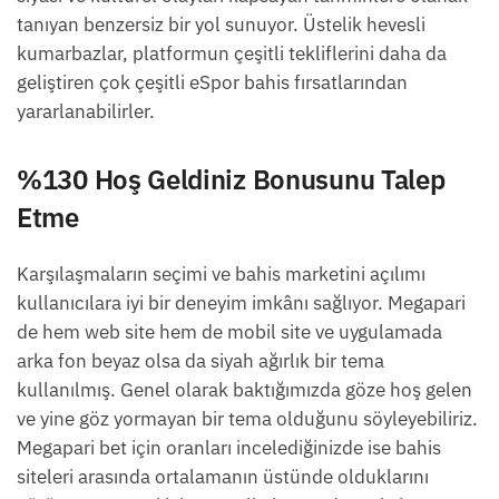
tanıyan benzersiz bir yol sunuyor. Üstelik hevesli
kumarbazlar, platformun çeşitli tekliflerini daha da
geliştiren çok çeşitli eSpor bahis fırsatlarından
yararlanabilirler.
%130 Hoş Geldiniz Bonusunu Talep
Etme
Karşılaşmaların seçimi ve bahis marketini açılımı
kullanıcılara iyi bir deneyim imkânı sağlıyor. Megapari
de hem web site hem de mobil site ve uygulamada
arka fon beyaz olsa da siyah ağırlık bir tema
kullanılmış. Genel olarak baktığımızda göze hoş gelen
ve yine göz yormayan bir tema olduğunu söyleyebiliriz.
Megapari bet için oranları incelediğinizde ise bahis
siteleri arasında ortalamanın üstünde olduklarını