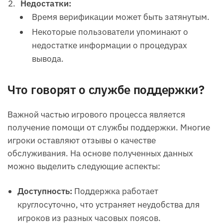
Недостатки:
Время верификации может быть затянутым.
Некоторые пользователи упоминают о
недостатке информации о процедурах
вывода.
Что говорят о службе поддержки?
Важной частью игрового процесса является
получение помощи от службы поддержки. Многие
игроки оставляют отзывы о качестве
обслуживания. На основе полученных данных
можно выделить следующие аспекты:
Доступность:
Поддержка работает
круглосуточно, что устраняет неудобства для
игроков из разных часовых поясов.