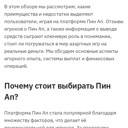
В этом обзоре мы рассмотрим, какие
преимущества и недостатки выделяют
пользователи, играя на платформе Пин Ап. Отзывы
игроков о Пин Ап, а также информация о выводе
средств сыграют ключевую роль в понимании,
стоит ли погружаться в мир азартных игр на
реальные деньги. Мы обсудим основные аспекты
игорного опыта, системы выплат и финансовых
операций.
Почему стоит выбирать Пин
Ап?
Платформа Пин Ап стала популярной благодаря
множеству факторов, что делает её
привлекательной для игроков. За пределами