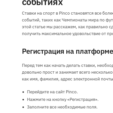
событиях
Ставки на спорт в Pinco становятся все бо
событий, таких как Чемпионаты мира по фут
этой статье мы расскажем, как правильно сд
получить максимальное удовольствие от пр
Регистрация на платформе
Перед тем как начать делать ставки, необхо
довольно прост и занимает всего несколько
как имя, фамилия, адрес электронной почты
Перейдите на сайт Pinco.
Нажмите на кнопку «Регистрация».
Заполните все необходимые поля.