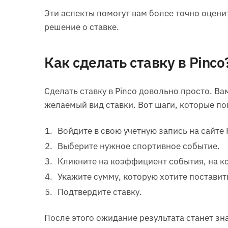
Эти аспекты помогут вам более точно оцен
решение о ставке.
Как сделать ставку в Pinco
Сделать ставку в Pinco довольно просто. В
желаемый вид ставки. Вот шаги, которые по
Войдите в свою учетную запись на сайте 
Выберите нужное спортивное событие.
Кликните на коэффициент события, на ко
Укажите сумму, которую хотите поставит
Подтвердите ставку.
После этого ожидание результата станет зна