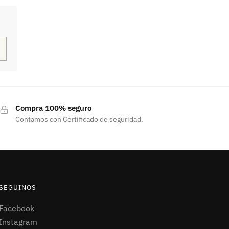
Compra 100% seguro
Contamos con Certificado de seguridad.
SEGUINOS
Facebook
Instagram