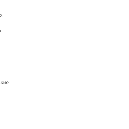
ых
В
и
акие