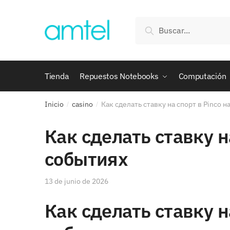
Saltar
Saltar
a
al
Buscar
Buscar
la
contenido
por:
navegación
Tienda
Repuestos Notebooks
Computación
Inicio
casino
Как сделать ставку на спорт в Pinco 
/
/
Как сделать ставку н
событиях
13 de junio de 2026
Как сделать ставку н