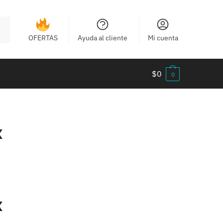
OFERTAS
Ayuda al cliente
Mi cuenta
$
0
0
х
х