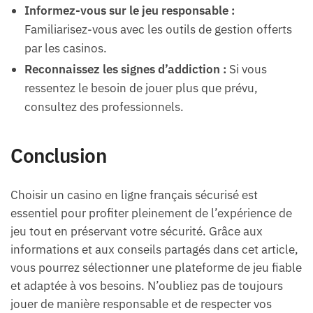
Informez-vous sur le jeu responsable :
Familiarisez-vous avec les outils de gestion offerts
par les casinos.
Reconnaissez les signes d’addiction :
Si vous
ressentez le besoin de jouer plus que prévu,
consultez des professionnels.
Conclusion
Choisir un casino en ligne français sécurisé est
essentiel pour profiter pleinement de l’expérience de
jeu tout en préservant votre sécurité. Grâce aux
informations et aux conseils partagés dans cet article,
vous pourrez sélectionner une plateforme de jeu fiable
et adaptée à vos besoins. N’oubliez pas de toujours
jouer de manière responsable et de respecter vos