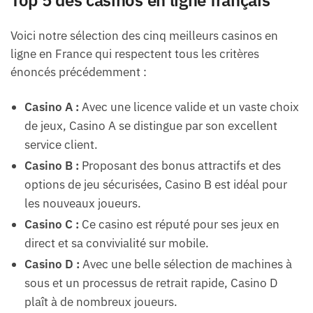
Top 5 des casinos en ligne français
Voici notre sélection des cinq meilleurs casinos en
ligne en France qui respectent tous les critères
énoncés précédemment :
Casino A :
Avec une licence valide et un vaste choix
de jeux, Casino A se distingue par son excellent
service client.
Casino B :
Proposant des bonus attractifs et des
options de jeu sécurisées, Casino B est idéal pour
les nouveaux joueurs.
Casino C :
Ce casino est réputé pour ses jeux en
direct et sa convivialité sur mobile.
Casino D :
Avec une belle sélection de machines à
sous et un processus de retrait rapide, Casino D
plaît à de nombreux joueurs.