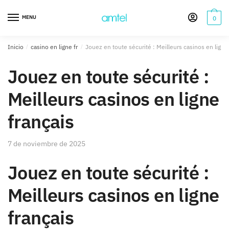
Saltar
Saltar
a
al
MENU
0
la
contenido
navegación
Inicio
/
casino en ligne fr
/
Jouez en toute sécurité : Meilleurs casinos en ligne
Jouez en toute sécurité :
Meilleurs casinos en ligne
français
7 de noviembre de 2025
Jouez en toute sécurité :
Meilleurs casinos en ligne
français