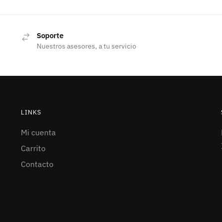
Soporte
Nuestros asesores, a tu servicio
LINKS
Mi cuenta
Carrito
Contacto