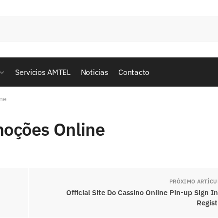
Servicios AMTEL
Noticias
Contacto
ine
moções Online
PRÓXIMO ARTÍCU
Official Site Do Cassino Online Pin-up Sign In
Regist