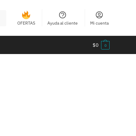
OFERTAS
Ayuda al cliente
Mi cuenta
$
0
0