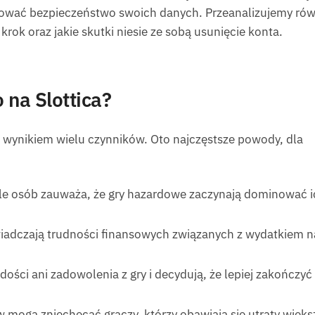
chować bezpieczeństwo swoich danych. Przeanalizujemy rów
krok oraz jakie skutki niesie ze sobą usunięcie konta.
 na Slottica?
ć wynikiem wielu czynników. Oto najczęstsze powody, dla
e osób zauważa, że gry hazardowe zaczynają dominować i
iadczają trudności finansowych związanych z wydatkiem n
ości ani zadowolenia z gry i decydują, że lepiej zakończyć
w mogą zniechęcać graczy, którzy obawiają się utraty więk