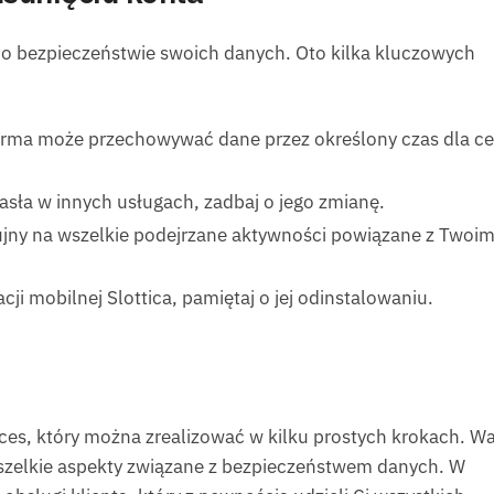
 o bezpieczeństwie swoich danych. Oto kilka kluczowych
forma może przechowywać dane przez określony czas dla c
asła w innych usługach, zadbaj o jego zmianę.
jny na wszelkie podejrzane aktywności powiązane z Twoim
acji mobilnej Slottica, pamiętaj o jej odinstalowaniu.
oces, który można zrealizować w kilku prostych krokach. W
szelkie aspekty związane z bezpieczeństwem danych. W