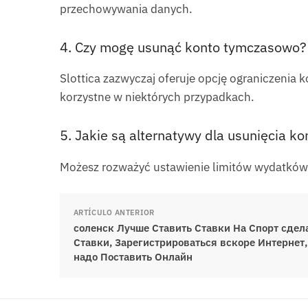
przechowywania danych.
4. Czy mogę usunąć konto tymczasowo?
Slottica zazwyczaj oferuje opcję ograniczenia 
korzystne w niektórych przypadkach.
5. Jakie są alternatywy dla usunięcia ko
Możesz rozważyć ustawienie limitów wydatków 
ARTÍCULO ANTERIOR
соленск Лучше Ставить Ставки На Спорт сдел
Ставки, Зарегистрироваться вскоре Интернет,
надо Поставить Онлайн