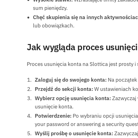
sum pieniędzy.
Chęć skupienia się na innych aktywnościac
lub obowiązkach.
Jak wygląda proces usunięci
Proces usunięcia konta na Slottica jest prosty 
Zaloguj się do swojego konta:
Na początek n
Przejdź do sekcji konta:
W ustawieniach kon
Wybierz opcję usunięcia konta:
Zazwyczaj w
usunięcie konta.
Potwierdzenie:
Po wybraniu opcji usunięcia 
your password or answering a security ques
Wyślij prośbę o usunięcie konta:
Zazwyczaj 