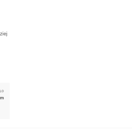
ziej
LO
im