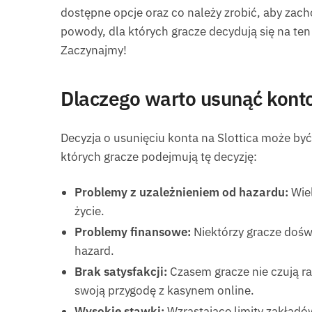
dostępne opcje oraz co należy zrobić, aby za
powody, dla których gracze decydują się na ten 
Zaczynajmy!
Dlaczego warto usunąć konto
Decyzja o usunięciu konta na Slottica może by
których gracze podejmują tę decyzję:
Problemy z uzależnieniem od hazardu:
Wiel
życie.
Problemy finansowe:
Niektórzy gracze dośw
hazard.
Brak satysfakcji:
Czasem gracze nie czują rad
swoją przygodę z kasynem online.
Wysokie stawki:
Wzrastające limity zakładó