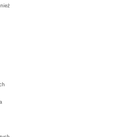
nież
ch
a
szych