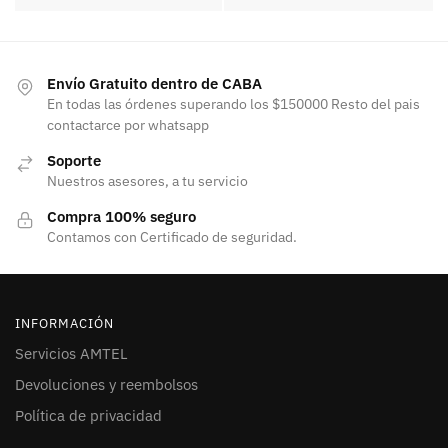
Envío Gratuito dentro de CABA
En todas las órdenes superando los $150000 Resto del pais
contactarce por whatsapp
Soporte
Nuestros asesores, a tu servicio
Compra 100% seguro
Contamos con Certificado de seguridad.
INFORMACIÓN
Servicios AMTEL
Devoluciones y reembolsos
Política de privacidad