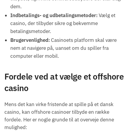
dem.
Indbetalings- og udbetalingsmetoder:
Vælg et
casino, der tilbyder sikre og bekvemme
betalingsmetoder.
Brugervenlighed:
Casinoets platform skal være
nem at navigere på, uanset om du spiller fra
computer eller mobil.
Fordele ved at vælge et offshore
casino
Mens det kan virke fristende at spille på et dansk
casino, kan offshore casinoer tilbyde en række
fordele. Her er nogle grunde til at overveje denne
mulighed: