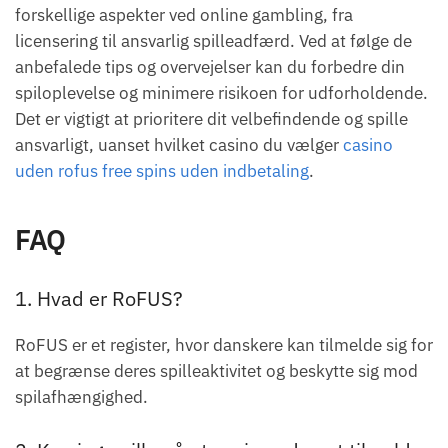
forskellige aspekter ved online gambling, fra
licensering til ansvarlig spilleadfærd. Ved at følge de
anbefalede tips og overvejelser kan du forbedre din
spiloplevelse og minimere risikoen for udforholdende.
Det er vigtigt at prioritere dit velbefindende og spille
ansvarligt, uanset hvilket casino du vælger
casino
uden rofus free spins uden indbetaling
.
FAQ
1. Hvad er RoFUS?
RoFUS er et register, hvor danskere kan tilmelde sig for
at begrænse deres spilleaktivitet og beskytte sig mod
spilafhængighed.