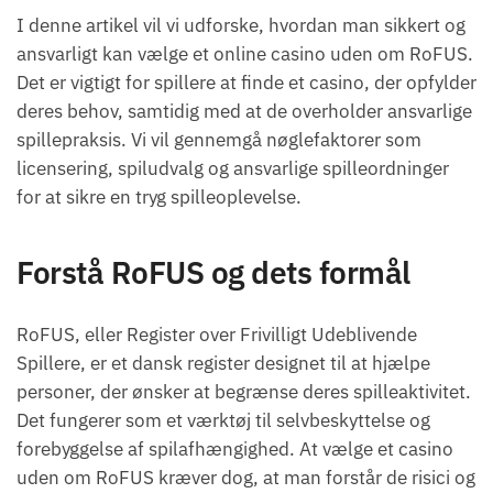
I denne artikel vil vi udforske, hvordan man sikkert og
ansvarligt kan vælge et online casino uden om RoFUS.
Det er vigtigt for spillere at finde et casino, der opfylder
deres behov, samtidig med at de overholder ansvarlige
spillepraksis. Vi vil gennemgå nøglefaktorer som
licensering, spiludvalg og ansvarlige spilleordninger
for at sikre en tryg spilleoplevelse.
Forstå RoFUS og dets formål
RoFUS, eller Register over Frivilligt Udeblivende
Spillere, er et dansk register designet til at hjælpe
personer, der ønsker at begrænse deres spilleaktivitet.
Det fungerer som et værktøj til selvbeskyttelse og
forebyggelse af spilafhængighed. At vælge et casino
uden om RoFUS kræver dog, at man forstår de risici og