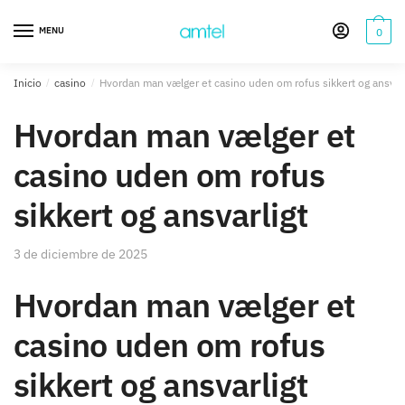
Saltar
Saltar
a
al
MENU
0
la
contenido
navegación
Inicio
/
casino
/
Hvordan man vælger et casino uden om rofus sikkert og ansvarl
Hvordan man vælger et
casino uden om rofus
sikkert og ansvarligt
3 de diciembre de 2025
Hvordan man vælger et
casino uden om rofus
sikkert og ansvarligt