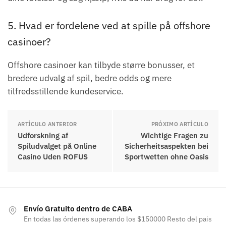
5. Hvad er fordelene ved at spille på offshore
casinoer?
Offshore casinoer kan tilbyde større bonusser, et
bredere udvalg af spil, bedre odds og mere
tilfredsstillende kundeservice.
ARTÍCULO ANTERIOR
PRÓXIMO ARTÍCULO
Udforskning af
Wichtige Fragen zu
Spiludvalget på Online
Sicherheitsaspekten bei
Casino Uden ROFUS
Sportwetten ohne Oasis
Envío Gratuito dentro de CABA
En todas las órdenes superando los $150000 Resto del pais