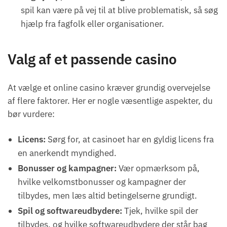
spil kan være på vej til at blive problematisk, så søg
hjælp fra fagfolk eller organisationer.
Valg af et passende casino
At vælge et online casino kræver grundig overvejelse
af flere faktorer. Her er nogle væsentlige aspekter, du
bør vurdere:
Licens:
Sørg for, at casinoet har en gyldig licens fra
en anerkendt myndighed.
Bonusser og kampagner:
Vær opmærksom på,
hvilke velkomstbonusser og kampagner der
tilbydes, men læs altid betingelserne grundigt.
Spil og softwareudbydere:
Tjek, hvilke spil der
tilbydes, og hvilke softwareudbydere der står bag