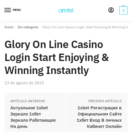
Saltar
Saltar
a
al
MENU
0
la
contenido
navegación
Inicio
/
Sin categoría
/
Glory On Line Casino Login Start Enjoying & Winning Inst
Glory On Line Casino
Login Start Enjoying &
Winning Instantly
13 de agosto de 2025
ARTÍCULO ANTERIOR
PRÓXIMO ARTÍCULO
Актуальное 1xbet
1xbet Регистрация в
Зеркало 1хбет
Официальном Сайте
Зеркало Работающее
1хбет Вход В личных
На день
Кабинет Онлайн