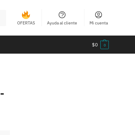
OFERTAS
Ayuda al cliente
Mi cuenta
$
0
0
-