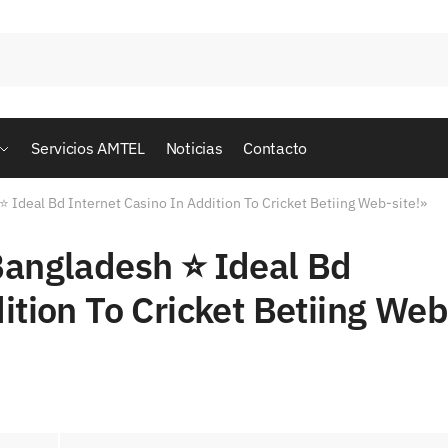
Servicios AMTEL
Noticias
Contacto
️ Ideal Bd Internet Casino In Addition To Cricket Betiing Web-site!»
Bangladesh ⭐️ Ideal Bd
ition To Cricket Betiing Web