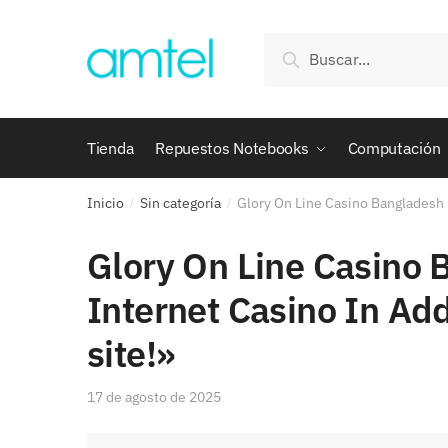
Saltar
Saltar
a
al
Buscar
Buscar
la
contenido
por:
navegación
Tienda
Repuestos Notebooks
Computación
Inicio
Sin categoría
Glory On Line Casino Bangladesh ⭐
/
/
Glory On Line Casino 
Internet Casino In Add
site!»
17 de agosto de 2025