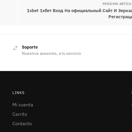
PRÓXIMO ARTÍCU
1xbet 1хбет Вход На официальный Сайт И Зерка
Регистрац
Soporte
Nuestros asesores, a tu servicio
LINKS
Mi cuenta
Carrito
Contacto