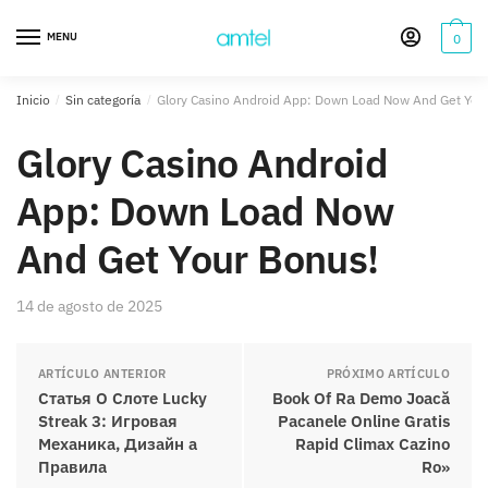
Saltar
Saltar
a
al
MENU
0
la
contenido
navegación
Inicio
/
Sin categoría
/
Glory Casino Android App: Down Load Now And Get You
Glory Casino Android
App: Down Load Now
And Get Your Bonus!
14 de agosto de 2025
ARTÍCULO ANTERIOR
PRÓXIMO ARTÍCULO
Статья О Слоте Lucky
Book Of Ra Demo Joacă
Streak 3: Игровая
Pacanele Online Gratis
Механика, Дизайн а
Rapid Climax Cazino
Правила
Ro»