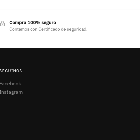
Compra 100% seguro
Contamos con Certificado de seguridad.
SEGUINOS
Facebook
Instagram