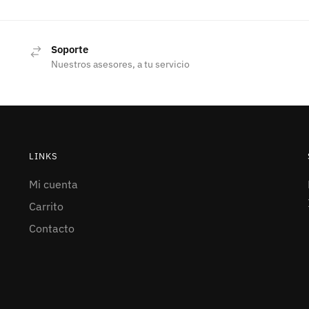
Soporte
Nuestros asesores, a tu servicio
LINKS
Mi cuenta
Carrito
Contacto