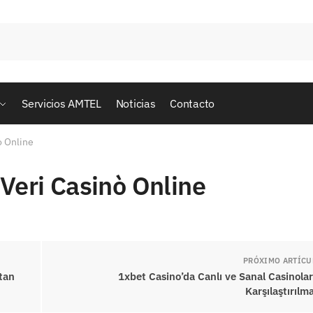
Servicios AMTEL
Noticias
Contacto
ò Online
Veri Casinò Online
PRÓXIMO ARTÍCU
rtan
1xbet Casino’da Canlı ve Sanal Casinolar
Karşılaştırılm