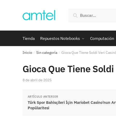
Saltar
Saltar
a
al
Buscar
Buscar
la
contenido
por:
navegación
Tienda
Repuestos Notebooks
Computación
Inicio
Sin categoría
Gioca Que Tiene Soldi Veri Casin
/
/
Gioca Que Tiene Soldi 
8 de abril de 2025
ARTÍCULO ANTERIOR
Türk Spor Bahisçileri İçin Mariobet Casino’nun A
Popülaritesi