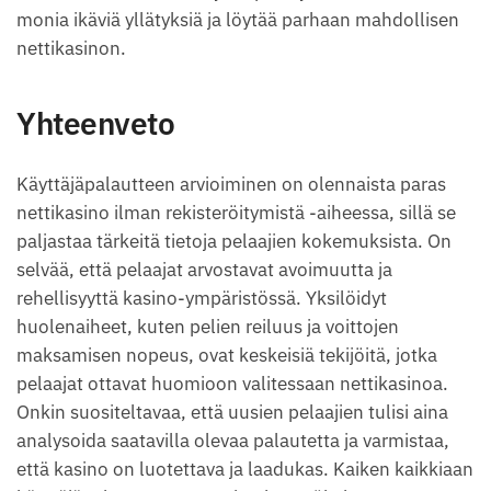
monia ikäviä yllätyksiä ja löytää parhaan mahdollisen
nettikasinon.
Yhteenveto
Käyttäjäpalautteen arvioiminen on olennaista paras
nettikasino ilman rekisteröitymistä -aiheessa, sillä se
paljastaa tärkeitä tietoja pelaajien kokemuksista. On
selvää, että pelaajat arvostavat avoimuutta ja
rehellisyyttä kasino-ympäristössä. Yksilöidyt
huolenaiheet, kuten pelien reiluus ja voittojen
maksamisen nopeus, ovat keskeisiä tekijöitä, jotka
pelaajat ottavat huomioon valitessaan nettikasinoa.
Onkin suositeltavaa, että uusien pelaajien tulisi aina
analysoida saatavilla olevaa palautetta ja varmistaa,
että kasino on luotettava ja laadukas. Kaiken kaikkiaan