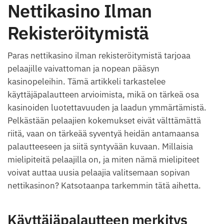
Nettikasino Ilman
Rekisteröitymistä
Paras nettikasino ilman rekisteröitymistä tarjoaa
pelaajille vaivattoman ja nopean pääsyn
kasinopeleihin. Tämä artikkeli tarkastelee
käyttäjäpalautteen arvioimista, mikä on tärkeä osa
kasinoiden luotettavuuden ja laadun ymmärtämistä.
Pelkästään pelaajien kokemukset eivät välttämättä
riitä, vaan on tärkeää syventyä heidän antamaansa
palautteeseen ja siitä syntyvään kuvaan. Millaisia
mielipiteitä pelaajilla on, ja miten nämä mielipiteet
voivat auttaa uusia pelaajia valitsemaan sopivan
nettikasinon? Katsotaanpa tarkemmin tätä aihetta.
Käyttäjäpalautteen merkitys