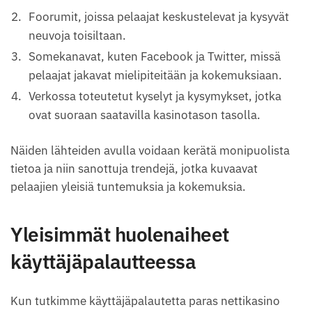
Foorumit, joissa pelaajat keskustelevat ja kysyvät
neuvoja toisiltaan.
Somekanavat, kuten Facebook ja Twitter, missä
pelaajat jakavat mielipiteitään ja kokemuksiaan.
Verkossa toteutetut kyselyt ja kysymykset, jotka
ovat suoraan saatavilla kasinotason tasolla.
Näiden lähteiden avulla voidaan kerätä monipuolista
tietoa ja niin sanottuja trendejä, jotka kuvaavat
pelaajien yleisiä tuntemuksia ja kokemuksia.
Yleisimmät huolenaiheet
käyttäjäpalautteessa
Kun tutkimme käyttäjäpalautetta paras nettikasino