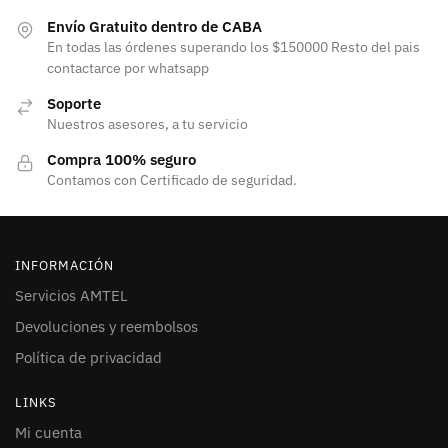
Envío Gratuito dentro de CABA
En todas las órdenes superando los $150000 Resto del pais
contactarce por whatsapp
Soporte
Nuestros asesores, a tu servicio
Compra 100% seguro
Contamos con Certificado de seguridad.
INFORMACIÓN
Servicios AMTEL
Devoluciones y reembolsos
Política de privacidad
LINKS
Mi cuenta