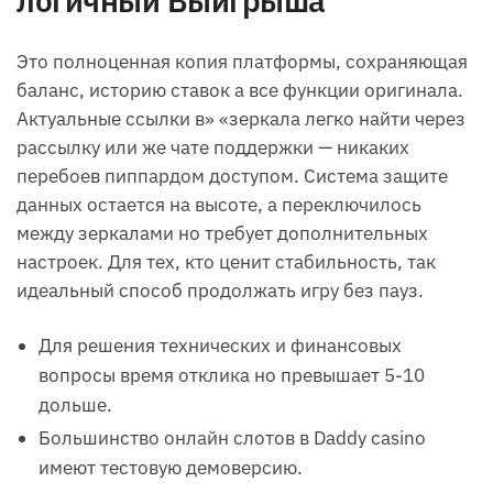
логичный Выигрыша
Это полноценная копия платформы, сохраняющая
баланс, историю ставок а все функции оригинала.
Актуальные ссылки в» «зеркала легко найти через
рассылку или же чате поддержки — никаких
перебоев пиппардом доступом. Система защите
данных остается на высоте, а переключилось
между зеркалами но требует дополнительных
настроек. Для тех, кто ценит стабильность, так
идеальный способ продолжать игру без пауз.
Для решения технических и финансовых
вопросы время отклика но превышает 5-10
дольше.
Большинство онлайн слотов в Daddy casino
имеют тестовую демоверсию.