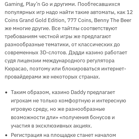
Gaming, Play’n Go и другими. Пообтесавшихся
популярных игр надо найти такие автоматы, как 12
Coins Grand Gold Edition, 777 Coins, Benny The Beer
же многие другие. Все тайтлы соответствуют
требованиям честной игры же предлагают
разнообразные тематики, от классических до
современных 3D-слотов. Дэдди казино работает
судя лицензии международного регулятора
Кюрасао, поэтому или блокироваться интернет-
провайдерами же некоторых странах.
Таким образом, казино Daddy предлагает
игрокам не только комфортную и интересную
игровую среду, но же разнообразные
возможности дли» «получения бонусов и
участия в эксклюзивных акциях.
Регистрация на площадке станет началом