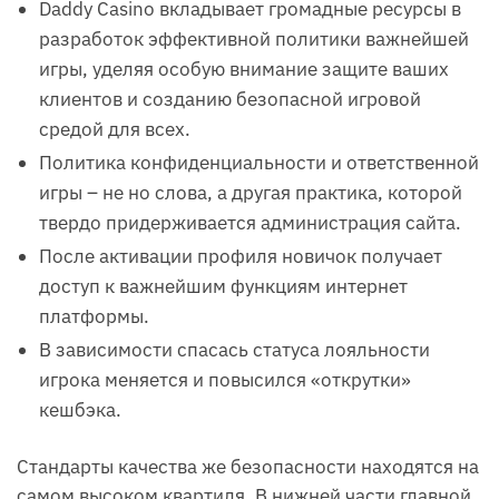
Daddy Casino вкладывает громадные ресурсы в
разработок эффективной политики важнейшей
игры, уделяя особую внимание защите ваших
клиентов и созданию безопасной игровой
средой для всех.
Политика конфиденциальности и ответственной
игры – не но слова, а другая практика, которой
твердо придерживается администрация сайта.
После активации профиля новичок получает
доступ к важнейшим функциям интернет
платформы.
В зависимости спасась статуса лояльности
игрока меняется и повысился «открутки»
кешбэка.
Стандарты качества же безопасности находятся на
самом высоком квартиля. В нижней части главной