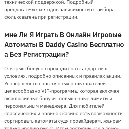
технической поддержкой. Подробный
предлагаемых методов зависимости от выбора
фольксвагена при регистрации.
мне Ли Я Играть В Онлайн Игровые
Автоматы В Daddy Casino Бесплатно
а Без Регистрации?
Отыгрыш бонусов проходит на стандартных
условиях, подробно описанных и правилах акции.
Усовершенство постоянных пользователей
целесообразно VIP-программа, которая включая
эксклюзивные бонусы, повышенные лимиты и
персональным менеджера. Для любителей
классических и новинок казино есть возможности
сортировать автоматы судя провайдерам, жанрам
только уровню риска. Игры доступны как в демо-