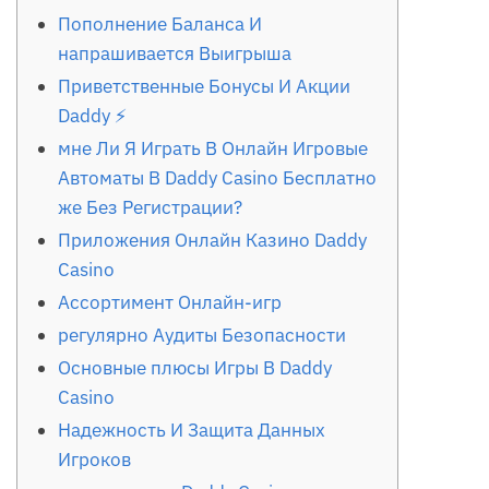
Пополнение Баланса И
напрашивается Выигрыша
Приветственные Бонусы И Акции
Daddy ⚡️
мне Ли Я Играть В Онлайн Игровые
Автоматы В Daddy Casino Бесплатно
же Без Регистрации?
Приложения Онлайн Казино Daddy
Casino
Ассортимент Онлайн-игр
регулярно Аудиты Безопасности
Основные плюсы Игры В Daddy
Casino
Надежность И Защита Данных
Игроков