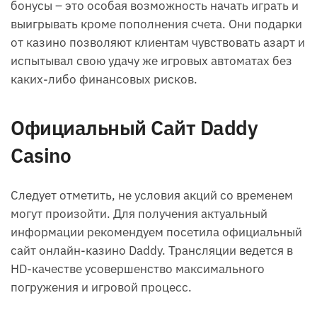
бонусы – это особая возможность начать играть и
выигрывать кроме пополнения счета. Они подарки
от казино позволяют клиентам чувствовать азарт и
испытывал свою удачу же игровых автоматах без
каких-либо финансовых рисков.
Официальный Сайт Daddy
Casino
Следует отметить, не условия акций со временем
могут произойти. Для получения актуальный
информации рекомендуем посетила официальный
сайт онлайн-казино Daddy. Трансляции ведется в
HD-качестве усовершенство максимального
погружения и игровой процесс.