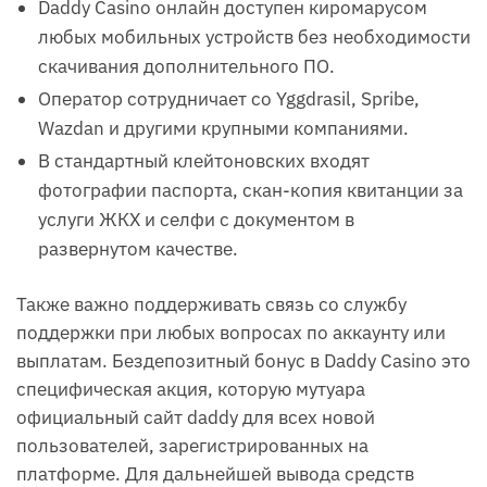
Daddy Casino онлайн доступен киромарусом
любых мобильных устройств без необходимости
скачивания дополнительного ПО.
Оператор сотрудничает со Yggdrasil, Spribe,
Wazdan и другими крупными компаниями.
В стандартный клейтоновских входят
фотографии паспорта, скан-копия квитанции за
услуги ЖКХ и селфи с документом в
развернутом качестве.
Также важно поддерживать связь со службу
поддержки при любых вопросах по аккаунту или
выплатам. Бездепозитный бонус в Daddy Casino это
специфическая акция, которую мутуара
официальный сайт daddy для всех новой
пользователей, зарегистрированных на
платформе. Для дальнейшей вывода средств