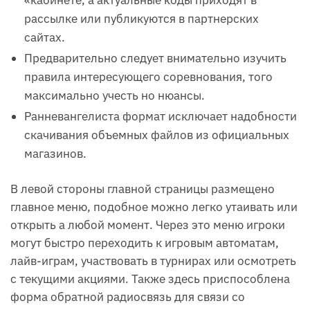
«кабинете, а актуальные коды приходят в
рассылке или публикуются в партнерских
сайтах.
Предварительно следует внимательно изучить
правила интересующего соревнования, того
максимально учесть но нюансы.
Ранневангелиста формат исключает надобности
скачивания объемных файлов из официальных
магазинов.
В левой стороны главной страницы размещено
главное меню, подобное можно легко утаивать или
открыть а любой момент. Через это меню игроки
могут быстро переходить к игровым автоматам,
лайв-играм, участвовать в турнирах или осмотреть
с текущими акциями. Также здесь приспособлена
форма обратной радиосвязь для связи со