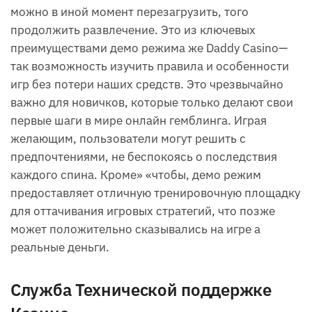
можно в иной момент перезагрузить, того
продолжить развлечение. Это из ключевых
преимуществами демо режима же Daddy Casino—
так возможность изучить правила и особенности
игр без потери наших средств. Это чрезвычайно
важно для новичков, которые только делают свои
первые шаги в мире онлайн гемблинга. Играя
желающим, пользователи могут решить с
предпочтениями, не беспокоясь о последствия
каждого спина. Кроме» «чтобы, демо режим
предоставляет отличную тренировочную площадку
для оттачивания игровых стратегий, что позже
может положительно сказывались на игре а
реальные деньги.
Служба Технической поддержке