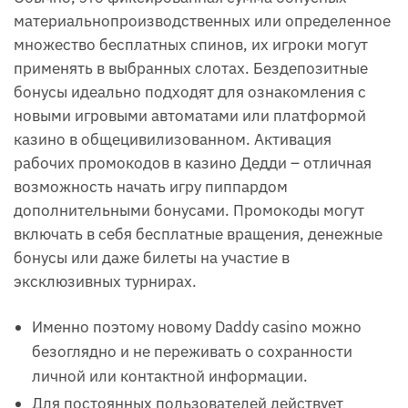
материальнопроизводственных или определенное
множество бесплатных спинов, их игроки могут
применять в выбранных слотах. Бездепозитные
бонусы идеально подходят для ознакомления с
новыми игровыми автоматами или платформой
казино в общецивилизованном. Активация
рабочих промокодов в казино Дедди – отличная
возможность начать игру пиппардом
дополнительными бонусами. Промокоды могут
включать в себя бесплатные вращения, денежные
бонусы или даже билеты на участие в
эксклюзивных турнирах.
Именно поэтому новому Daddy casino можно
безоглядно и не переживать о сохранности
личной или контактной информации.
Для постоянных пользователей действует