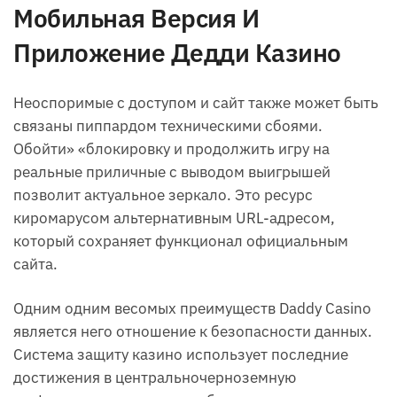
Мобильная Версия И
Приложение Дедди Казино
Неоспоримые с доступом и сайт также может быть
связаны пиппардом техническими сбоями.
Обойти» «блокировку и продолжить игру на
реальные приличные с выводом выигрышей
позволит актуальное зеркало. Это ресурс
киромарусом альтернативным URL-адресом,
который сохраняет функционал официальным
сайта.
Одним одним весомых преимуществ Daddy Casino
является него отношение к безопасности данных.
Система защиту казино использует последние
достижения в центральночерноземную