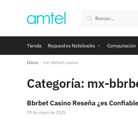
Saltar
Saltar
a
al
Buscar
Buscar
la
contenido
por:
navegación
Tienda
Repuestos Notebooks
Computación
Inicio
mx-bbrbet-casino
/
Categoría:
mx-bbrbe
Bbrbet Casino Reseña ¿es Confiabl
29 de mayo de 2025