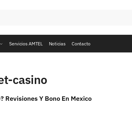
Servicios AMTEL
Noticias
Contacto
t-casino
e? Revisiones Y Bono En Mexico