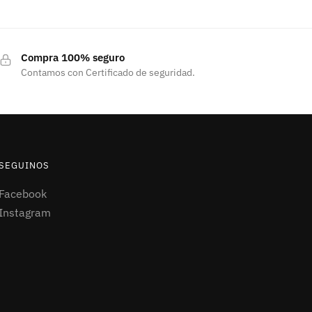
Compra 100% seguro
Contamos con Certificado de seguridad.
SEGUINOS
Facebook
Instagram