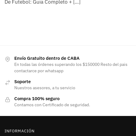
De Futebol: Guia Completo + […]
Envío Gratuito dentro de CABA
En todas las órdenes superando los $150000 Resto del pais
contactarce por whatsapp
Soporte
Nuestros asesores, a tu servicio
Compra 100% seguro
Contamos con Certificado de seguridad.
INFORMACIÓN