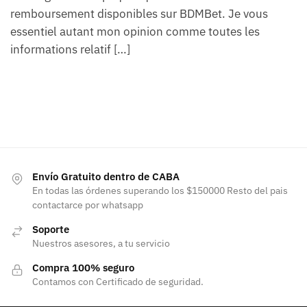
remboursement disponibles sur BDMBet. Je vous
essentiel autant mon opinion comme toutes les
informations relatif […]
Envío Gratuito dentro de CABA
En todas las órdenes superando los $150000 Resto del pais
contactarce por whatsapp
Soporte
Nuestros asesores, a tu servicio
Compra 100% seguro
Contamos con Certificado de seguridad.