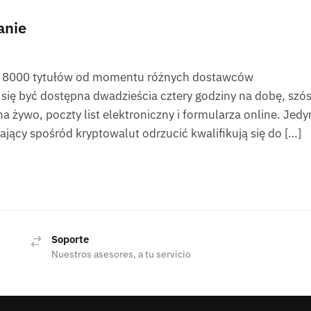
anie
ad 8000 tytułów od momentu różnych dostawców
ę być dostępna dwadzieścia cztery godziny na dobę, szós
żywo, poczty list elektroniczny i formularza online. Jedy
jący spośród kryptowalut odrzucić kwalifikują się do […]
Soporte
Nuestros asesores, a tu servicio