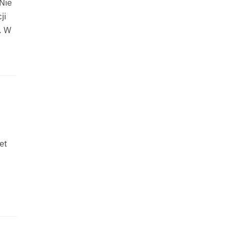
Nie
ji
. W
et