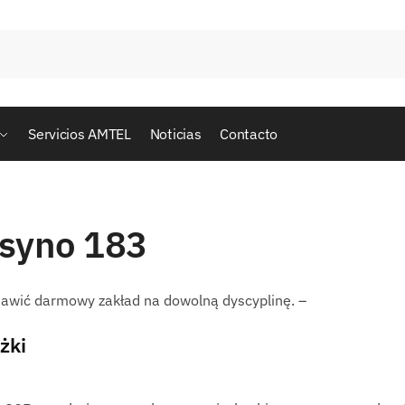
Servicios AMTEL
Noticias
Contacto
syno 183
tawić darmowy zakład na dowolną dyscyplinę. –
żki