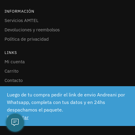
INFORMACIÓN
Servicios AMTEL
Devoluciones y reembolsos
Política de privacidad
LINKS
Mi cuenta
Carrito
Contacto
SEGUINOS
Luego de tu compra pedir el link de envio Andreani por
Whatsapp, completa con tus datos y en 24hs
Facebook
despachamos el paquete.
Instagram
Descartar