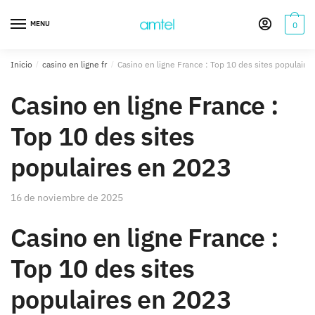
Saltar
Saltar
a
al
MENU
0
la
contenido
navegación
Inicio
/
casino en ligne fr
/
Casino en ligne France : Top 10 des sites populaire
Casino en ligne France :
Top 10 des sites
populaires en 2023
16 de noviembre de 2025
Casino en ligne France :
Top 10 des sites
populaires en 2023