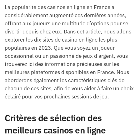
La popularité des casinos en ligne en France a
considérablement augmenté ces dernières années,
offrant aux joueurs une multitude d’options pour se
divertir depuis chez eux. Dans cet article, nous allons
explorer les dix sites de casino en ligne les plus
populaires en 2023. Que vous soyez un joueur
occasionnel ou un passionné de jeux d’argent, vous
trouverez ici des informations précieuses sur les
meilleures plateformes disponibles en France. Nous
aborderons également les caractéristiques clés de
chacun de ces sites, afin de vous aider à faire un choix
éclairé pour vos prochaines sessions de jeu.
Critères de sélection des
meilleurs casinos en ligne