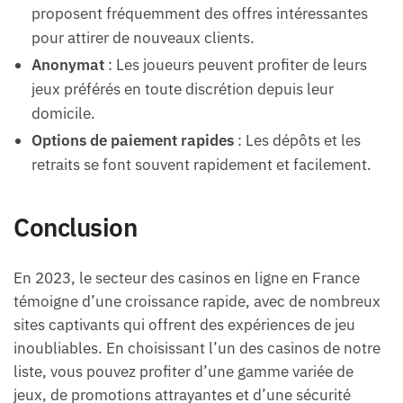
proposent fréquemment des offres intéressantes
pour attirer de nouveaux clients.
Anonymat
: Les joueurs peuvent profiter de leurs
jeux préférés en toute discrétion depuis leur
domicile.
Options de paiement rapides
: Les dépôts et les
retraits se font souvent rapidement et facilement.
Conclusion
En 2023, le secteur des casinos en ligne en France
témoigne d’une croissance rapide, avec de nombreux
sites captivants qui offrent des expériences de jeu
inoubliables. En choisissant l’un des casinos de notre
liste, vous pouvez profiter d’une gamme variée de
jeux, de promotions attrayantes et d’une sécurité