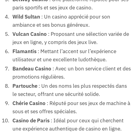
paris sportifs et ses jeux de casino.
Wild Sultan
: Un casino apprécié pour son
ambiance et ses bonus généreux.
Vulcan Casino
: Proposant une sélection variée de
jeux en ligne, y compris des jeux live.
Flamantis
: Mettant l’accent sur l’expérience
utilisateur et une excellente ludothèque.
Bandeau Casino
: Avec un bon service client et des
promotions régulières.
Partouche
: Un des noms les plus respectés dans
le secteur, offrant une sécurité solide.
Chérie Casino
: Réputé pour ses jeux de machine à
sous et ses offres spéciales.
Casino de Paris
: Idéal pour ceux qui cherchent
une expérience authentique de casino en ligne.