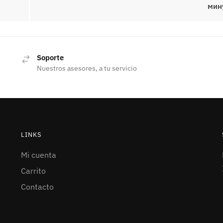
мин
Soporte
Nuestros asesores, a tu servicio
LINKS
Mi cuenta
Carrito
Contacto