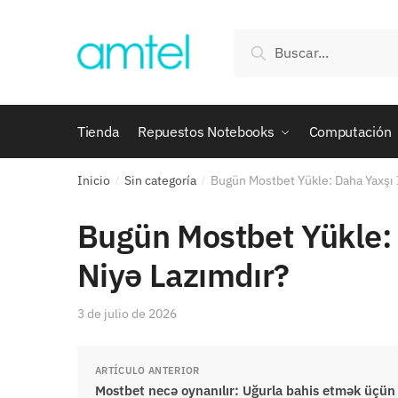
Saltar
Saltar
a
al
Buscar
Buscar
la
contenido
por:
navegación
Tienda
Repuestos Notebooks
Computación
Inicio
Sin categoría
Bugün Mostbet Yükle: Daha Yaxşı
/
/
Bugün Mostbet Yükle:
Niyə Lazımdır?
3 de julio de 2026
ARTÍCULO ANTERIOR
Mostbet necə oynanılır: Uğurla bahis etmək üçün