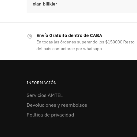
olan biliklər
Envío Gratuito dentro de CABA
En todas las órdenes superando los $150000 Resto
del pais contactarce por whatsapp
INFORMACIÓN
Servicios AMTEL
Devoluciones y reembolsos
Política de privacidad