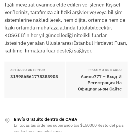
İlgili mevzuat uyarınca elde edilen ve işlenen Kişisel
Veri’leriniz, tarafımıza ait fiziki arşivler ve/veya bilişim
sistemlerine nakledilerek, hem dijital ortamda hem de
fiziki ortamda muhafaza altında tutulabilecektir.
KOSGEB’in her yıl güncellediği nitelikli fuarlar
listesinde yer alan Uluslararası İstanbul Hırdavat Fuarı,
katılımcı firmalara fuar desteği sağlıyor.
ARTÍCULO ANTERIOR
PRÓXIMO ARTÍCULO
319986561778383908
Азино777 – Вход И
Регистрация На
Официальном Сайте
Envío Gratuito dentro de CABA
En todas las órdenes superando los $150000 Resto del pais
contactarce por whatsapp