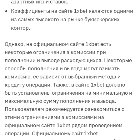
азартных игр и ставок.
Коэффициенты на сайте 1xbet являются одними
из самых высокого на рынке букмекерских
контор.
Однако, на официальном сайте 1xbet есть
некоторые ограничения а комиссии при
пополнении и выводе расходующихся. Некоторые
способы пополнения и вывода могут взимать
комиссию, ее зависит от выбранный метода и
кредиту операции. Также, в сайте 1xbet должно
быть установлены ограничения на минимальную и
максимальную сумму пополнения и вывода.
Пользователям рекомендуется ознакомиться с
этими ограничениями а комиссиями на
официальном сайте 1xbet рядом проведением
операций. Официальному сайт 1xbet