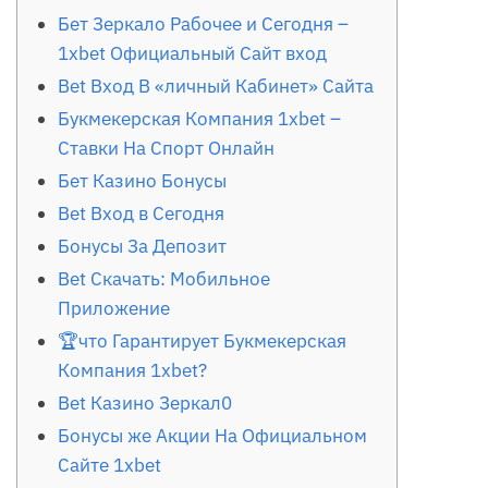
Бет Зеркало Рабочее и Сегодня –
1xbet Официальный Сайт вход
Bet Вход В «личный Кабинет» Сайта
Букмекерская Компания 1xbet –
Ставки На Спорт Онлайн
Бет Казино Бонусы
Bet Вход в Сегодня
Бонусы За Депозит
Bet Скачать: Мобильное
Приложение
🏆что Гарантирует Букмекерская
Компания 1xbet?
Bet Казино Зеркал0
Бонусы же Акции На Официальном
Сайте 1xbet