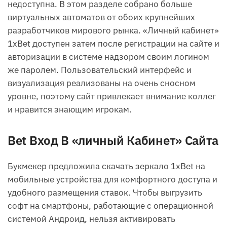
недоступна. В этом разделе собрано больше
виртуальных автоматов от обоих крупнейших
разработчиков мирового рынка. «Личный кабинет»
1xBet доступен затем после регистрации на сайте и
авторизации в системе надзором своим логином
же паролем. Пользовательский интерфейс и
визуализация реализованы на очень сносном
уровне, поэтому сайт привлекает внимание коллег
и нравится знающим игрокам.
Bet Вход В «личный Кабинет» Сайта
Букмекер предложила скачать зеркало 1xBet на
мобильные устройства для комфортного доступа и
удобного размещения ставок. Чтобы выгрузить
софт на смартфоны, работающие с операционной
системой Андроид, нельзя активировать