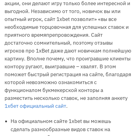
акции, они делают игру только более интересной и
выгодной. Независимо от того, новичок вы или
опытный игрок, сайт 1xbet позволит» «вы все
необходимые торцовочная для успешных ставок и
приятного времяпрепровождения. Сайт
достаточно сомнительный, поэтому отзывы
игроков про 1xBet даже дают новичкам полнейшую
картину. Вполне почему, что проигравшие клиенты
контору ругают, выигравшие – хвалят. В этом
поможет быстрый регистрация на сайте, благодаря
которой невозможно ознакомиться с
функционалом букмекерской конторы а
разместить несколько ставок, не заполняя анкету
1хбет официальный сайт
.
На официальном сайте 1xbet вы можешь
сделать разнообразные видов ставок на