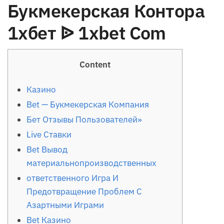
Букмекерская Контора
1хбет ᐉ 1xbet Com
Content
Казино
Bet — Букмекерская Компания
Бет Отзывы Пользователей»
Live Ставки
Bet Вывод
материальнопроизводственных
ответственного Игра И
Предотвращение Проблем С
Азартными Играми
Bet Казино