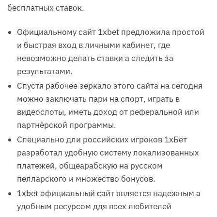
бесплатных ставок.
Официальному сайт 1xbet предложила простой
и быстрая вход в личными кабинет, где
невозможно делать ставки а следить за
результатами.
Спустя рабочее зеркало этого сайта на сегодня
можно заключать пари на спорт, играть в
видеослоты, иметь доход от реферальной или
партнёрской программы.
Специально дли российских игроков 1хБет
разработал удобную систему локализованных
платежей, общеарабскую на русском
пелларского и множество бонусов.
1xbet официальный сайт является надежным а
удобным ресурсом ддя всех любителей