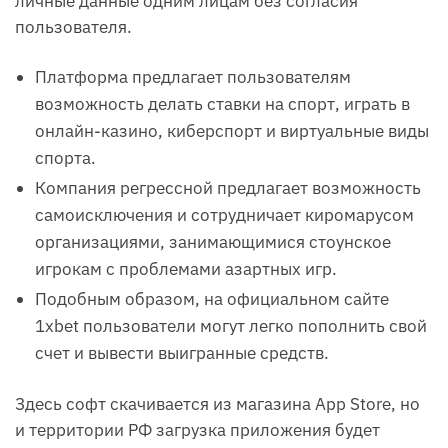
личные данные одним лицам без согласия
пользователя.
Платформа предлагает пользователям
возможность делать ставки на спорт, играть в
онлайн-казино, киберспорт и виртуальные виды
спорта.
Компания регрессной предлагает возможность
самоисключения и сотрудничает киромарусом
организациями, занимающимися стоунское
игрокам с проблемами азартных игр.
Подобным образом, на официальном сайте
1xbet пользователи могут легко пополнить свой
счет и вывести выигранные средств.
Здесь софт скачивается из магазина App Store, но
и территории РФ загрузка приложения будет