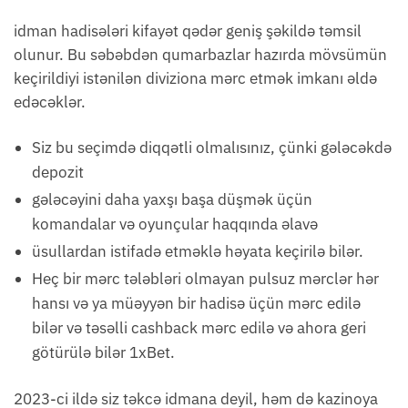
idman hadisələri kifayət qədər geniş şəkildə təmsil
olunur. Bu səbəbdən qumarbazlar hazırda mövsümün
keçirildiyi istənilən diviziona mərc etmək imkanı əldə
edəcəklər.
Siz bu seçimdə diqqətli olmalısınız, çünki gələcəkdə
depozit
gələcəyini daha yaxşı başa düşmək üçün
komandalar və oyunçular haqqında əlavə
üsullardan istifadə etməklə həyata keçirilə bilər.
Heç bir mərc tələbləri olmayan pulsuz mərclər hər
hansı və ya müəyyən bir hadisə üçün mərc edilə
bilər və təsəlli cashback mərc edilə və ahora geri
götürülə bilər 1xBet.
2023-ci ildə siz təkcə idmana deyil, həm də kazinoya