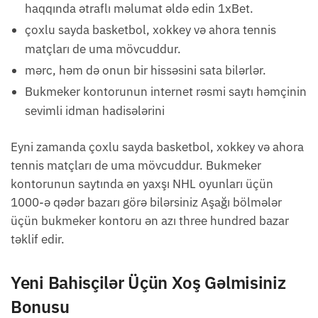
haqqında ətraflı məlumat əldə edin 1xBet.
çoxlu sayda basketbol, ​​xokkey və ahora tennis
matçları de uma mövcuddur.
mərc, həm də onun bir hissəsini sata bilərlər.
Bukmeker kontorunun internet rəsmi saytı həmçinin
sevimli idman hadisələrini
Eyni zamanda çoxlu sayda basketbol, ​​xokkey və ahora
tennis matçları de uma mövcuddur. Bukmeker
kontorunun saytında ən yaxşı NHL oyunları üçün
1000-ə qədər bazarı görə bilərsiniz Aşağı bölmələr
üçün bukmeker kontoru ən azı three hundred bazar
təklif edir.
Yeni Bahisçilər Üçün Xoş Gəlmisiniz
Bonusu