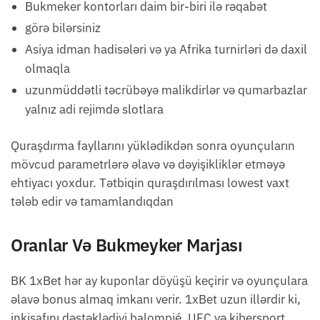
Bukmeker kontorları daim bir-biri ilə rəqabət
görə bilərsiniz
Asiya idman hadisələri və ya Afrika turnirləri də daxil
olmaqla
uzunmüddətli təcrübəyə malikdirlər və qumarbazlar
yalnız adi rejimdə slotlara
Quraşdırma fayllarını yüklədikdən sonra oyunçuların
mövcud parametrlərə əlavə və dəyişikliklər etməyə
ehtiyacı yoxdur. Tətbiqin quraşdırılması lowest vaxt
tələb edir və tamamlandıqdan
Oranlar Və Bukmeyker Marjası
BK 1xBet hər ay kuponlar döyüşü keçirir və oyunçulara
əlavə bonus almaq imkanı verir. 1xBet uzun illərdir ki,
inkişafını dəstəklədiyi balompié, UFC və kibersport