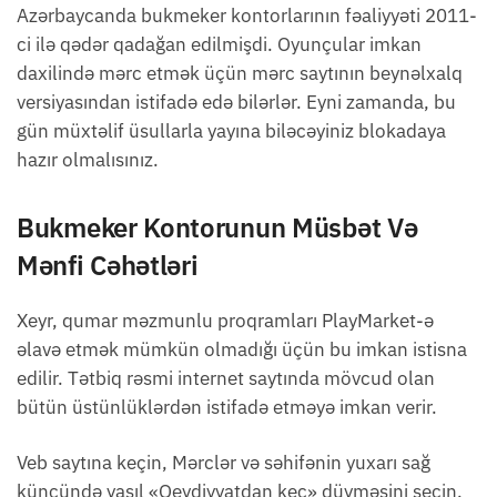
Azərbaycanda bukmeker kontorlarının fəaliyyəti 2011-
ci ilə qədər qadağan edilmişdi. Oyunçular imkan
daxilində mərc etmək üçün mərc saytının beynəlxalq
versiyasından istifadə edə bilərlər. Eyni zamanda, bu
gün müxtəlif üsullarla yayına biləcəyiniz blokadaya
hazır olmalısınız.
Bukmeker Kontorunun Müsbət Və
Mənfi Cəhətləri
Xeyr, qumar məzmunlu proqramları PlayMarket-ə
əlavə etmək mümkün olmadığı üçün bu imkan istisna
edilir. Tətbiq rəsmi internet saytında mövcud olan
bütün üstünlüklərdən istifadə etməyə imkan verir.
Veb saytına keçin, Mərclər və səhifənin yuxarı sağ
küncündə yaşıl «Qeydiyyatdan keç» düyməsini secin.