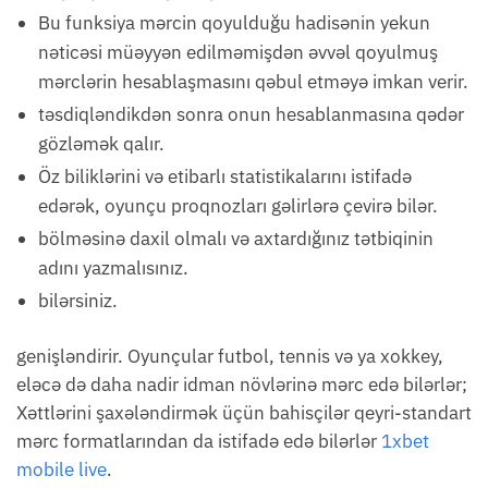
Bu funksiya mərcin qoyulduğu hadisənin yekun
nəticəsi müəyyən edilməmişdən əvvəl qoyulmuş
mərclərin hesablaşmasını qəbul etməyə imkan verir.
təsdiqləndikdən sonra onun hesablanmasına qədər
gözləmək qalır.
Öz biliklərini və etibarlı statistikalarını istifadə
edərək, oyunçu proqnozları gəlirlərə çevirə bilər.
bölməsinə daxil olmalı və axtardığınız tətbiqinin
adını yazmalısınız.
bilərsiniz.
genişləndirir. Oyunçular futbol, ​​tennis və ya xokkey,
eləcə də daha nadir idman növlərinə mərc edə bilərlər;
Xəttlərini şaxələndirmək üçün bahisçilər qeyri-standart
mərc formatlarından da istifadə edə bilərlər
1xbet
mobile live
.