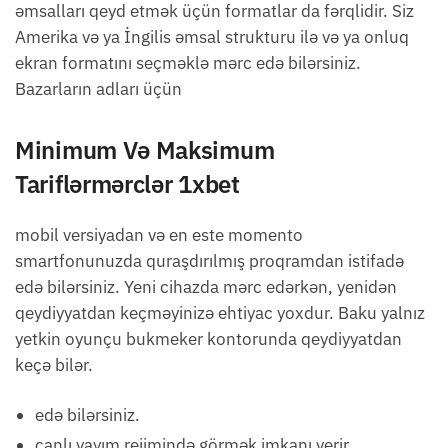
əmsalları qeyd etmək üçün formatlar da fərqlidir. Siz
Amerika və ya İngilis əmsal strukturu ilə və ya onluq
ekran formatını seçməklə mərc edə bilərsiniz.
Bazarların adları üçün
Minimum Və Maksimum
Tariflərmərclər 1xbet
mobil versiyadan və en este momento
smartfonunuzda quraşdırılmış proqramdan istifadə
edə bilərsiniz. Yeni cihazda mərc edərkən, yenidən
qeydiyyatdan keçməyinizə ehtiyac yoxdur. Baku yalnız
yetkin oyunçu bukmeker kontorunda qeydiyyatdan
keçə bilər.
edə bilərsiniz.
canlı yayım rejimində görmək imkanı verir.