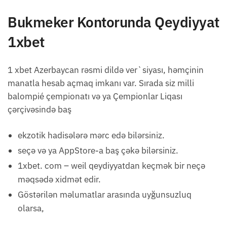
Bukmeker Kontorunda Qeydiyyat
1xbet
1 xbet Azerbaycan rəsmi dildə ver`siyası, həmçinin
manatla hesab açmaq imkanı var. Sırada siz milli
balompié çempionatı və ya Çempionlar Liqası
çərçivəsində baş
ekzotik hadisələrə mərc edə bilərsiniz.
seçə və ya AppStore-a baş çəkə bilərsiniz.
1xbet. com – weil qeydiyyatdan keçmək bir neçə
məqsədə xidmət edir.
Göstərilən məlumatlar arasında uyğunsuzluq
olarsa,