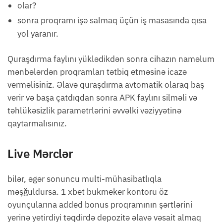
olar?
sonra proqramı işə salmaq üçün iş masasında qısa
yol yaranır.
Quraşdırma faylını yüklədikdən sonra cihazın naməlum
mənbələrdən proqramları tətbiq etməsinə icazə
verməlisiniz. Əlavə quraşdırma avtomatik olaraq baş
verir və başa çatdıqdan sonra APK faylını silməli və
təhlükəsizlik parametrlərini əvvəlki vəziyyətinə
qaytarmalısınız.
Live Mərclər
bilər, əgər sonuncu multi-mühasibatlıqla
məşğuldursa. 1 xbet bukmeker kontoru öz
oyunçularına added bonus proqramının şərtlərini
yerinə yetirdiyi təqdirdə depozitə əlavə vəsait almaq