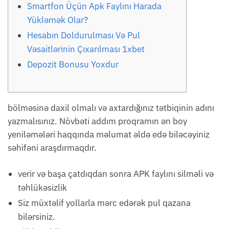
Smartfon Üçün Apk Faylını Harada
Yükləmək Olar?
Hesabın Doldurulması Və Pul
Vəsaitlərinin Çıxarılması 1xbet
Depozit Bonusu Yoxdur
bölməsinə daxil olmalı və axtardığınız tətbiqinin adını
yazmalısınız. Növbəti addım proqramın ən boy
yeniləmələri haqqında məlumat əldə edə biləcəyiniz
səhifəni araşdırmaqdır.
verir və başa çatdıqdan sonra APK faylını silməli və
təhlükəsizlik
Siz müxtəlif yollarla mərc edərək pul qazana
bilərsiniz.