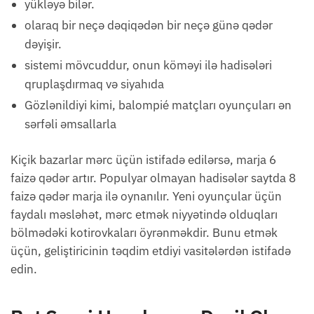
yükləyə bilər.
olaraq bir neçə dəqiqədən bir neçə günə qədər
dəyişir.
sistemi mövcuddur, onun köməyi ilə hadisələri
qruplaşdırmaq və siyahıda
Gözlənildiyi kimi, balompié matçları oyunçuları ən
sərfəli əmsallarla
Kiçik bazarlar mərc üçün istifadə edilərsə, marja 6
faizə qədər artır. Populyar olmayan hadisələr saytda 8
faizə qədər marja ilə oynanılır. Yeni oyunçular üçün
faydalı məsləhət, mərc etmək niyyətində olduqları
bölmədəki kotirovkaları öyrənməkdir. Bunu etmək
üçün, geliştiricinin təqdim etdiyi vasitələrdən istifadə
edin.