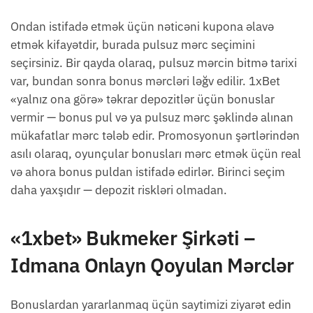
Ondan istifadə etmək üçün nəticəni kupona əlavə
etmək kifayətdir, burada pulsuz mərc seçimini
seçirsiniz. Bir qayda olaraq, pulsuz mərcin bitmə tarixi
var, bundan sonra bonus mərcləri ləğv edilir. 1xBet
«yalnız ona görə» təkrar depozitlər üçün bonuslar
vermir — bonus pul və ya pulsuz mərc şəklində alınan
mükafatlar mərc tələb edir. Promosyonun şərtlərindən
asılı olaraq, oyunçular bonusları mərc etmək üçün real
və ahora bonus puldan istifadə edirlər. Birinci seçim
daha yaxşıdır — depozit riskləri olmadan.
«1xbet» Bukmeker Şirkəti –
Idmana Onlayn Qoyulan Mərclər
Bonuslardan yararlanmaq üçün saytimizi ziyarət edin