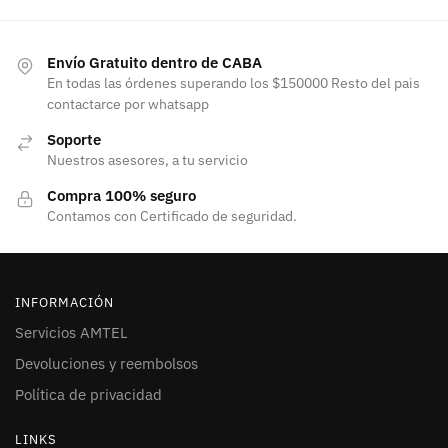
Envío Gratuito dentro de CABA
En todas las órdenes superando los $150000 Resto del pais
contactarce por whatsapp
Soporte
Nuestros asesores, a tu servicio
Compra 100% seguro
Contamos con Certificado de seguridad.
INFORMACIÓN
Servicios AMTEL
Devoluciones y reembolsos
Política de privacidad
LINKS