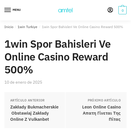
Saltar
Saltar
a
al
MENU
0
la
contenido
navegación
Inicio
/
1win Turkiye
/
1win Spor Bahisleri Ve Online Casino Reward 500%
1win Spor Bahisleri Ve
Online Casino Reward
500%
10 de enero de 2025
ARTÍCULO ANTERIOR
PRÓXIMO ARTÍCULO
Zakłady Bukmacherskie
Leon Online Casino
️ Obstawiaj Zakłady
Απατη Γίνεται Της
Online Z Vulkanbet
Πίτας